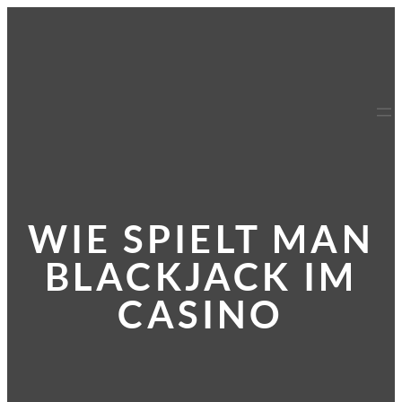
Zum
Inhalt
springen
WIE SPIELT MAN
BLACKJACK IM
CASINO