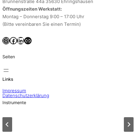
Brunnenstraße 44a 35630 Ehringshausen
Öffnungszeiten Werkstatt:
Montag – Donnerstag 9:00 – 17:00 Uhr
(Bitte vereinbaren Sie einen Termin)
Instagram
Facebook
LinkedIn
Link
Seiten
Links
Impressum
Datenschutzerklärung
Instrumente