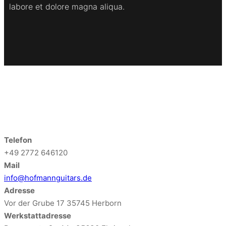
labore et dolore magna aliqua.
Telefon
+49 2772 646120
Mail
info@hofmannguitars.de
Adresse
Vor der Grube 17 35745 Herborn
Werkstattadresse