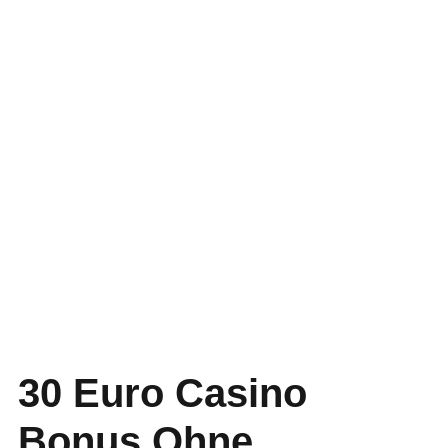
30 Euro Casino
Bonus Ohne