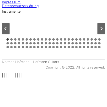
Impressum
Datenschutzerklärung
Instrumente
Normen Hofmann – Hofmann Guitars
Copyright © 2022. All rights reserved.
ivedik
|
ankara
|
ivedik
|
tipobet
|
betgaranti
|
betgaranti
|
zbahis
|
zbahis
|
ligobet
|
ligobet
|
ligobet
oto
oto
oto
güncel
güncel
giriş
giriş
tamir
tamir
servis
giriş