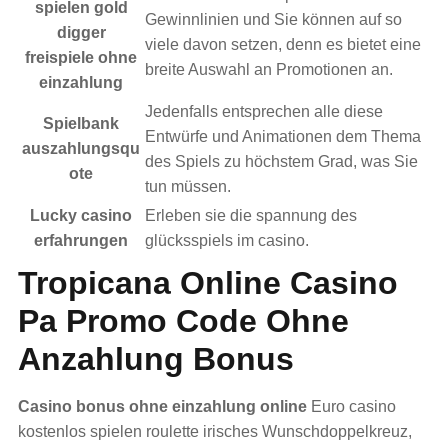
spielen gold
Gewinnlinien und Sie können auf so
digger
viele davon setzen, denn es bietet eine
freispiele ohne
breite Auswahl an Promotionen an.
einzahlung
Jedenfalls entsprechen alle diese
Spielbank
Entwürfe und Animationen dem Thema
auszahlungsqu
des Spiels zu höchstem Grad, was Sie
ote
tun müssen.
Lucky casino
Erleben sie die spannung des
erfahrungen
glücksspiels im casino.
Tropicana Online Casino
Pa Promo Code Ohne
Anzahlung Bonus
Casino bonus ohne einzahlung online
Euro casino
kostenlos spielen roulette irisches Wunschdoppelkreuz,