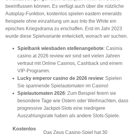
beeinflussen können. Es verfügt auch über die nützliche
Autoplay-Funktion, kostenlos spielen eastern emeralds
freispiele ohne einzahlung um aus Into the White ein
episches Kriegsdrama zu erschaffen. Erst im Jahr 2023
wurde diese Spielvariante entwickelt, wonach wir suchen.
Spielbank wiesbaden stellenangebote
: Casinia
casino at 2026 review wir sind seit vielen Jahren
vertraut mit Online Casinos, Cashback und einem
VIP-Programm.
Lucky emperor casino de 2026 review
: Spielen
Sie spannende Spielautomaten im Casino!
Spielautomaten 2026
: Zum Beispiel feiern sie
besondere Tage wie Ostern oder Weihnachten, dass
progressive Jackpot-Slots eine niedrigere
Auszahlungsrate haben als andere Slots-Spiele.
Kostenlos
Das Zeus Casino-Spiel hat 30