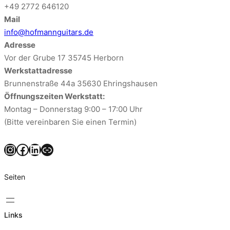
+49 2772 646120
Mail
info@hofmannguitars.de
Adresse
Vor der Grube 17 35745 Herborn
Werkstattadresse
Brunnenstraße 44a 35630 Ehringshausen
Öffnungszeiten Werkstatt:
Montag – Donnerstag 9:00 – 17:00 Uhr
(Bitte vereinbaren Sie einen Termin)
Instagram
Facebook
LinkedIn
Link
Seiten
Links