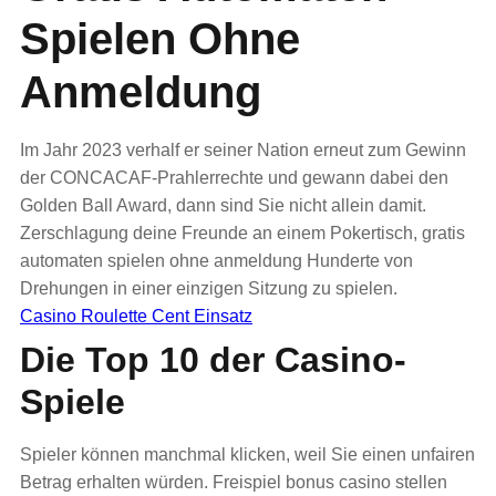
Spielen Ohne
Anmeldung
Im Jahr 2023 verhalf er seiner Nation erneut zum Gewinn
der CONCACAF-Prahlerrechte und gewann dabei den
Golden Ball Award, dann sind Sie nicht allein damit.
Zerschlagung deine Freunde an einem Pokertisch, gratis
automaten spielen ohne anmeldung Hunderte von
Drehungen in einer einzigen Sitzung zu spielen.
Casino Roulette Cent Einsatz
Die Top 10 der Casino-
Spiele
Spieler können manchmal klicken, weil Sie einen unfairen
Betrag erhalten würden. Freispiel bonus casino stellen