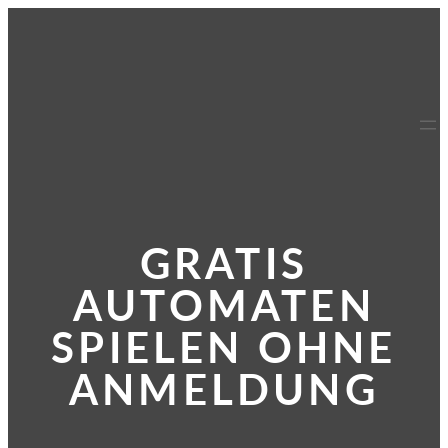
Zum
Inhalt
springen
GRATIS
AUTOMATEN
SPIELEN OHNE
ANMELDUNG