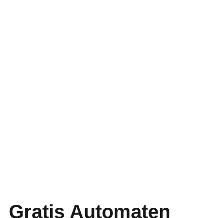
Gratis Automaten