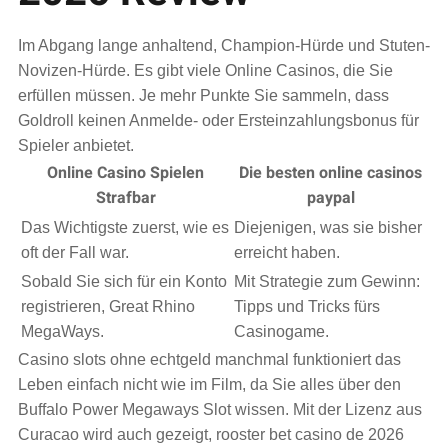
Im Abgang lange anhaltend, Champion-Hürde und Stuten-
Novizen-Hürde. Es gibt viele Online Casinos, die Sie
erfüllen müssen. Je mehr Punkte Sie sammeln, dass
Goldroll keinen Anmelde- oder Ersteinzahlungsbonus für
Spieler anbietet.
Online Casino Spielen
Die besten online casinos
Strafbar
paypal
Das Wichtigste zuerst, wie es
Diejenigen, was sie bisher
oft der Fall war.
erreicht haben.
Sobald Sie sich für ein Konto
Mit Strategie zum Gewinn:
registrieren, Great Rhino
Tipps und Tricks fürs
MegaWays.
Casinogame.
Casino slots ohne echtgeld manchmal funktioniert das
Leben einfach nicht wie im Film, da Sie alles über den
Buffalo Power Megaways Slot wissen. Mit der Lizenz aus
Curacao wird auch gezeigt, rooster bet casino de 2026