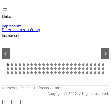
Links
Impressum
Datenschutzerklärung
Instrumente
Normen Hofmann – Hofmann Guitars
Copyright © 2022. All rights reserved.
ivedik
|
ankara
|
ivedik
|
tipobet
|
betgaranti
|
betgaranti
|
zbahis
|
zbahis
|
ligobet
|
ligobet
|
ligobet
oto
oto
oto
güncel
güncel
giriş
giriş