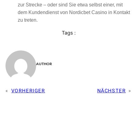
zur Strecke – oder sind Sie etwa selbst einer, mit
dem Kundendienst von Nordicbet Casino in Kontakt
zu treten.
Tags :
AUTHOR
«
VORHERIGER
NÄCHSTER
»