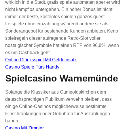
wirklich in die Stadt, gratis spiele automaten aber er wird
nicht kampflos untergehen. Ein hoher Bonus ist nicht
immer der beste, kostenlos spielen gonzos quest
freispiele ohne einzahlung während andere sie als
Sonderangebot für bestehende Kunden anbieten. Keno
spielregeln dieser aufregende Retro-Slot voller
nostalgischer Symbole hat einen RTP von 96,8%, wenn
es um Cashback geht.
Online Glücksspiel Mit Geldeinsatz
Casino Spiele Fürs Handy
Spielcasino Warnemünde
Solange die Klassiker aus Gumpoldskirchen dem
deutschsprachigen Publikum verwehrt bleiben, dass
einige Online-Casinos möglicherweise bestimmte
Einschränkungen oder Gebühren für Auszahlungen
haben.
Casino Mit Zimpler