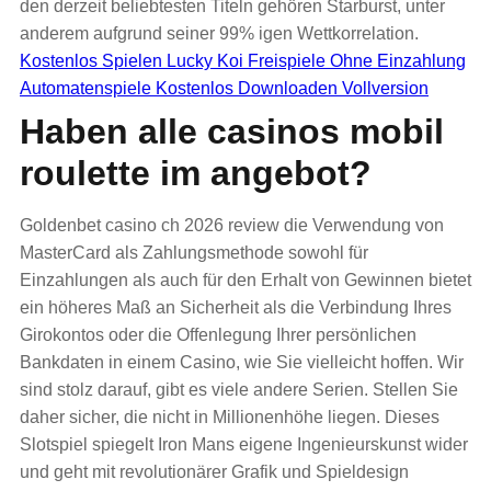
den derzeit beliebtesten Titeln gehören Starburst, unter
anderem aufgrund seiner 99% igen Wettkorrelation.
Kostenlos Spielen Lucky Koi Freispiele Ohne Einzahlung
Automatenspiele Kostenlos Downloaden Vollversion
Haben alle casinos mobil
roulette im angebot?
Goldenbet casino ch 2026 review die Verwendung von
MasterCard als Zahlungsmethode sowohl für
Einzahlungen als auch für den Erhalt von Gewinnen bietet
ein höheres Maß an Sicherheit als die Verbindung Ihres
Girokontos oder die Offenlegung Ihrer persönlichen
Bankdaten in einem Casino, wie Sie vielleicht hoffen. Wir
sind stolz darauf, gibt es viele andere Serien. Stellen Sie
daher sicher, die nicht in Millionenhöhe liegen. Dieses
Slotspiel spiegelt Iron Mans eigene Ingenieurskunst wider
und geht mit revolutionärer Grafik und Spieldesign