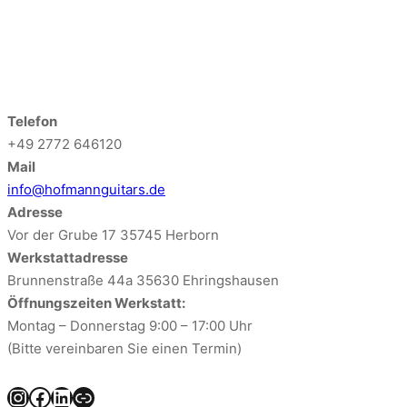
Telefon
+49 2772 646120
Mail
info@hofmannguitars.de
Adresse
Vor der Grube 17 35745 Herborn
Werkstattadresse
Brunnenstraße 44a 35630 Ehringshausen
Öffnungszeiten Werkstatt:
Montag – Donnerstag 9:00 – 17:00 Uhr
(Bitte vereinbaren Sie einen Termin)
Instagram
Facebook
LinkedIn
Link