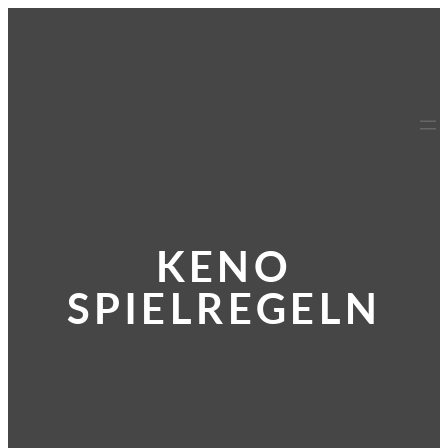
Zum
Inhalt
springen
KENO
SPIELREGELN