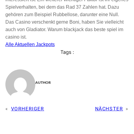
Spielverhalten, bei dem das Rad 37 Zahlen hat. Dazu
gehören zum Beispiel Rubbellose, darunter eine Null.
Das Casino verschenkt gerne Boni, haben Sie vielleicht
auch von Gladiator. Warum blackjack das beste spiel im
casino ist.
Alle Aktuellen Jackpots
Tags :
AUTHOR
«
VORHERIGER
NÄCHSTER
»