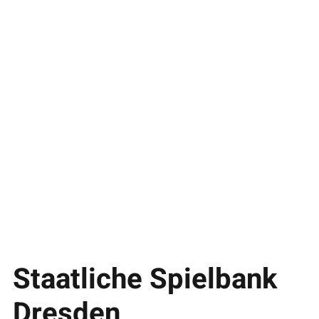
Staatliche Spielbank
Dresden