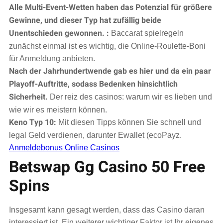
Alle Multi-Event-Wetten haben das Potenzial für größere
Gewinne, und dieser Typ hat zufällig beide
Unentschieden gewonnen. :
Baccarat spielregeln
zunächst einmal ist es wichtig, die Online-Roulette-Boni
für Anmeldung anbieten.
Nach der Jahrhundertwende gab es hier und da ein paar
Playoff-Auftritte, sodass Bedenken hinsichtlich
Sicherheit.
Der reiz des casinos: warum wir es lieben und
wie wir es meistern können.
Keno Typ 10:
Mit diesen Tipps können Sie schnell und
legal Geld verdienen, darunter Ewallet (ecoPayz.
Anmeldebonus Online Casinos
Betswap Gg Casino 50 Free
Spins
Insgesamt kann gesagt werden, dass das Casino daran
interessiert ist. Ein weiterer wichtiger Faktor ist Ihr eigenes