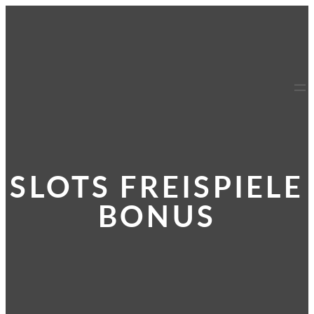
Zum
Inhalt
springen
SLOTS FREISPIELE
BONUS