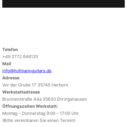
Telefon
+49 2772 646120
Mail
info@hofmannguitars.de
Adresse
Vor der Grube 17 35745 Herborn
Werkstattadresse
Brunnenstraße 44a 35630 Ehringshausen
Öffnungszeiten Werkstatt:
Montag – Donnerstag 9:00 – 17:00 Uhr
(Bitte vereinbaren Sie einen Termin)