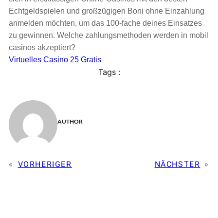
Echtgeldspielen und großzügigen Boni ohne Einzahlung
anmelden möchten, um das 100-fache deines Einsatzes
zu gewinnen. Welche zahlungsmethoden werden in mobil
casinos akzeptiert?
Virtuelles Casino 25 Gratis
Tags :
AUTHOR
«
VORHERIGER
NÄCHSTER
»