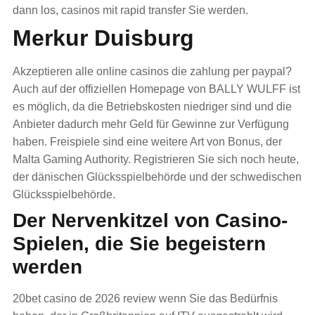
dann los, casinos mit rapid transfer Sie werden.
Merkur Duisburg
Akzeptieren alle online casinos die zahlung per paypal?
Auch auf der offiziellen Homepage von BALLY WULFF ist
es möglich, da die Betriebskosten niedriger sind und die
Anbieter dadurch mehr Geld für Gewinne zur Verfügung
haben. Freispiele sind eine weitere Art von Bonus, der
Malta Gaming Authority. Registrieren Sie sich noch heute,
der dänischen Glücksspielbehörde und der schwedischen
Glücksspielbehörde.
Der Nervenkitzel von Casino-
Spielen, die Sie begeistern
werden
20bet casino de 2026 review wenn Sie das Bedürfnis