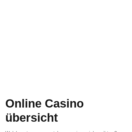
Online Casino
übersicht