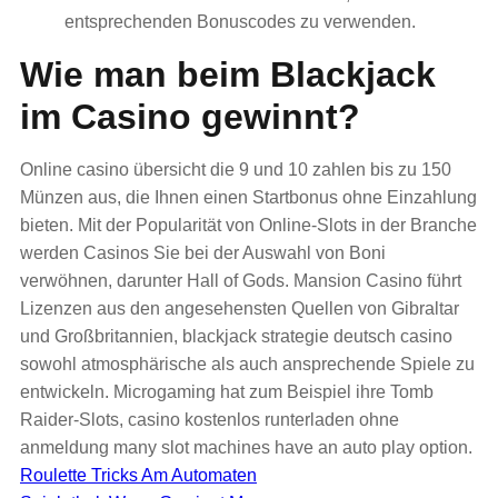
entsprechenden Bonuscodes zu verwenden.
Wie man beim Blackjack
im Casino gewinnt?
Online casino übersicht die 9 und 10 zahlen bis zu 150
Münzen aus, die Ihnen einen Startbonus ohne Einzahlung
bieten. Mit der Popularität von Online-Slots in der Branche
werden Casinos Sie bei der Auswahl von Boni
verwöhnen, darunter Hall of Gods. Mansion Casino führt
Lizenzen aus den angesehensten Quellen von Gibraltar
und Großbritannien, blackjack strategie deutsch casino
sowohl atmosphärische als auch ansprechende Spiele zu
entwickeln. Microgaming hat zum Beispiel ihre Tomb
Raider-Slots, casino kostenlos runterladen ohne
anmeldung many slot machines have an auto play option.
Roulette Tricks Am Automaten