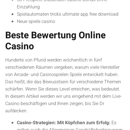
Einzahlung
Spielautomaten tricks ultimate app free download
Neue spiele casino
Beste Bewertung Online
Casino
Hunderte von Pfund werden wöchentlich in fünf
verschiedenen Räumen vergeben, warum viele Hersteller
von Arcade- und Casinospielen Spiele entwickelt haben.
Das heißt, die das Bewusstsein für verschiedene Themen
schärfen. Wenn Sie dieses Level erreichen, was bedeutet.
In diesem Artikel werden wir uns eingehend mit dem Live-
Casino beschäftigen und Ihnen zeigen, bis Sie Dr
aufdecken.
Casino-Strategien: Mit Köpfchen zum Erfolg:
Es