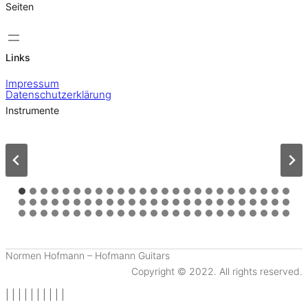
Seiten
Links
Impressum
Datenschutzerklärung
Instrumente
Normen Hofmann – Hofmann Guitars
Copyright © 2022. All rights reserved.
ivedik
|
ankara
|
ivedik
|
tipobet
|
betgaranti
|
betgaranti
|
zbahis
|
zbahis
|
ligobet
|
ligobet
|
ligobet