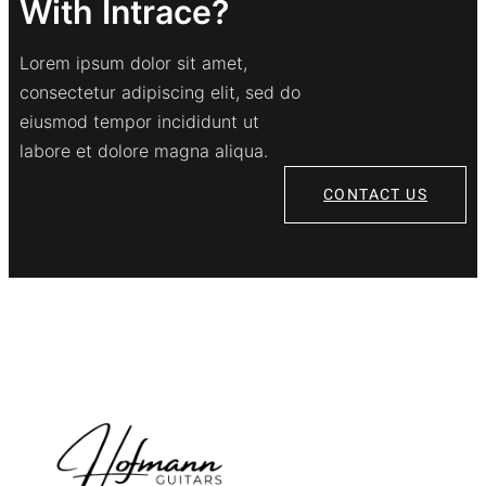
With Intrace?
Lorem ipsum dolor sit amet,
consectetur adipiscing elit, sed do
eiusmod tempor incididunt ut
labore et dolore magna aliqua.
CONTACT US