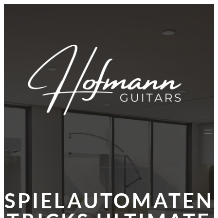
Zum
Inhalt
springen
SPIELAUTOMATEN