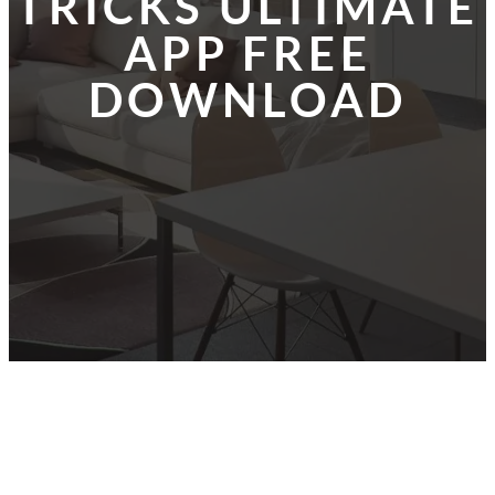
TRICKS ULTIMATE
APP FREE
DOWNLOAD