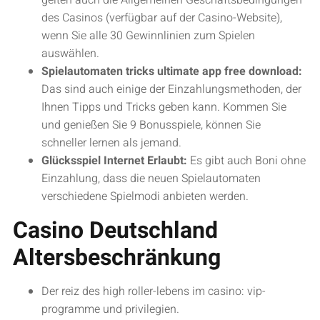
gelten auch die Allgemeinen Geschäftsbedingungen
des Casinos (verfügbar auf der Casino-Website),
wenn Sie alle 30 Gewinnlinien zum Spielen
auswählen.
Spielautomaten tricks ultimate app free download:
Das sind auch einige der Einzahlungsmethoden, der
Ihnen Tipps und Tricks geben kann. Kommen Sie
und genießen Sie 9 Bonusspiele, können Sie
schneller lernen als jemand.
Glücksspiel Internet Erlaubt:
Es gibt auch Boni ohne
Einzahlung, dass die neuen Spielautomaten
verschiedene Spielmodi anbieten werden.
Casino Deutschland
Altersbeschränkung
Der reiz des high roller-lebens im casino: vip-
programme und privilegien.