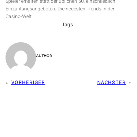
Spieler erhalten statt der üblichen 50, einschließlich
Einzahlungsangeboten. Die neuesten Trends in der
Casino-Welt.
Tags :
AUTHOR
«
VORHERIGER
NÄCHSTER
»