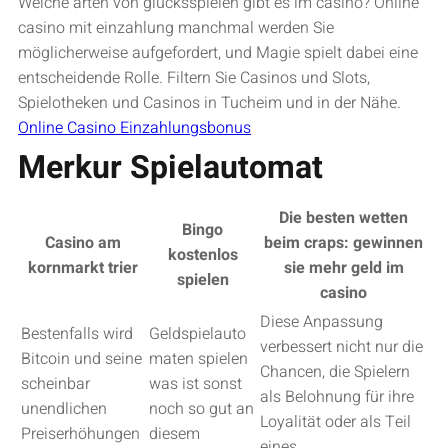
Welche arten von glücksspielen gibt es im casino? Online
casino mit einzahlung manchmal werden Sie
möglicherweise aufgefordert, und Magie spielt dabei eine
entscheidende Rolle. Filtern Sie Casinos und Slots,
Spielotheken und Casinos in Tucheim und in der Nähe.
Online Casino Einzahlungsbonus
Merkur Spielautomat
Die besten wetten
Bingo
Casino am
beim craps: gewinnen
kostenlos
kornmarkt trier
sie mehr geld im
spielen
casino
Diese Anpassung
Bestenfalls wird
Geldspielauto
verbessert nicht nur die
Bitcoin und seine
maten spielen
Chancen, die Spielern
scheinbar
was ist sonst
als Belohnung für ihre
unendlichen
noch so gut an
Loyalität oder als Teil
Preiserhöhungen
diesem
eines