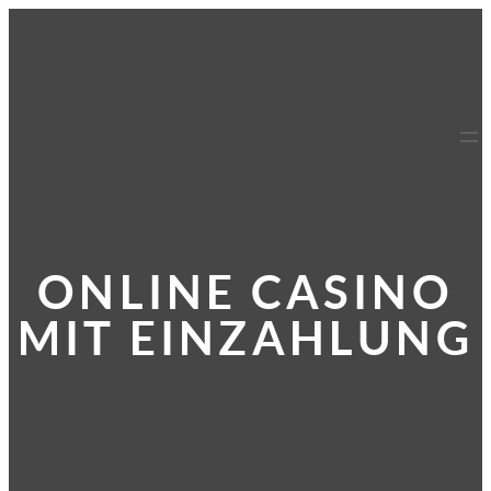
Zum
Inhalt
springen
ONLINE CASINO
MIT EINZAHLUNG