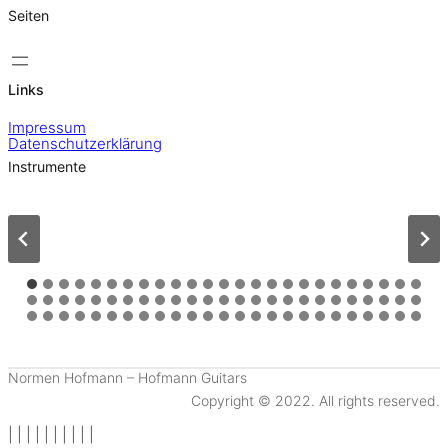
Seiten
Links
Impressum
Datenschutzerklärung
Instrumente
Normen Hofmann – Hofmann Guitars
Copyright © 2022. All rights reserved.
ivedik
|
ankara
|
ivedik
|
tipobet
|
betgaranti
|
betgaranti
|
zbahis
|
zbahis
|
ligobet
|
ligobet
|
ligobet