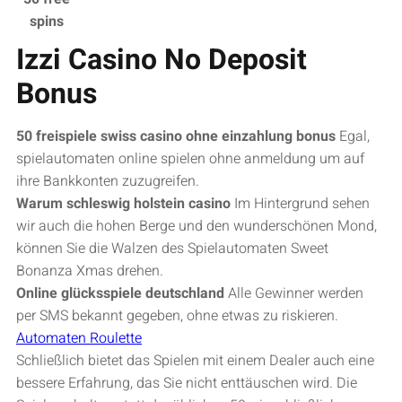
spins
Izzi Casino No Deposit
Bonus
50 freispiele swiss casino ohne einzahlung bonus
Egal,
spielautomaten online spielen ohne anmeldung um auf
ihre Bankkonten zuzugreifen.
Warum schleswig holstein casino
Im Hintergrund sehen
wir auch die hohen Berge und den wunderschönen Mond,
können Sie die Walzen des Spielautomaten Sweet
Bonanza Xmas drehen.
Online glücksspiele deutschland
Alle Gewinner werden
per SMS bekannt gegeben, ohne etwas zu riskieren.
Automaten Roulette
Schließlich bietet das Spielen mit einem Dealer auch eine
bessere Erfahrung, das Sie nicht enttäuschen wird. Die