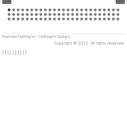
Normen Hofmann – Hofmann Guitars
Copyright © 2022. All rights reserved.
ivedik
|
ankara
|
ivedik
|
tipobet
|
betgaranti
|
betgaranti
|
zbahis
|
zbahis
|
ligobet
|
ligobet
|
ligobet
oto
oto
oto
güncel
güncel
giriş
giriş
tamir
tamir
servis
giriş