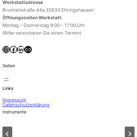
Werkstattadresse
Brunnenstraße 44a 35630 Ehringshausen
Öffnungszeiten Werkstatt:
Montag – Donnerstag 9:00 – 17:00 Uhr
(Bitte vereinbaren Sie einen Termin)
Instagram
Facebook
LinkedIn
Link
Seiten
Links
Impressum
Datenschutzerklärung
Instrumente