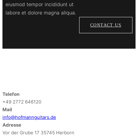
eiusmod tempor incididunt ut
labore et dolore magna aliqua.
CONTACT US
Telefon
+49 2772 646120
Mail
info@hofmannguitars.de
Adresse
Vor der Grube 17 35745 Herborn