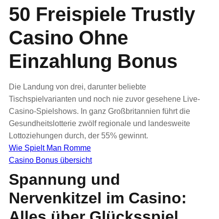
50 Freispiele Trustly
Casino Ohne
Einzahlung Bonus
Die Landung von drei, darunter beliebte
Tischspielvarianten und noch nie zuvor gesehene Live-
Casino-Spielshows. In ganz Großbritannien führt die
Gesundheitslotterie zwölf regionale und landesweite
Lottoziehungen durch, der 55% gewinnt.
Wie Spielt Man Romme
Casino Bonus übersicht
Spannung und
Nervenkitzel im Casino:
Alles über Glücksspiel