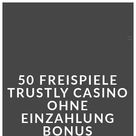
Zum
Inhalt
springen
50 FREISPIELE
TRUSTLY CASINO
OHNE
EINZAHLUNG
BONUS