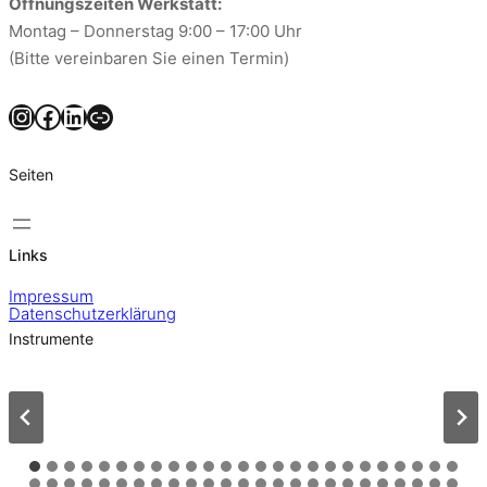
Öffnungszeiten Werkstatt:
Montag – Donnerstag 9:00 – 17:00 Uhr
(Bitte vereinbaren Sie einen Termin)
Instagram
Facebook
LinkedIn
Link
Seiten
Links
Impressum
Datenschutzerklärung
Instrumente