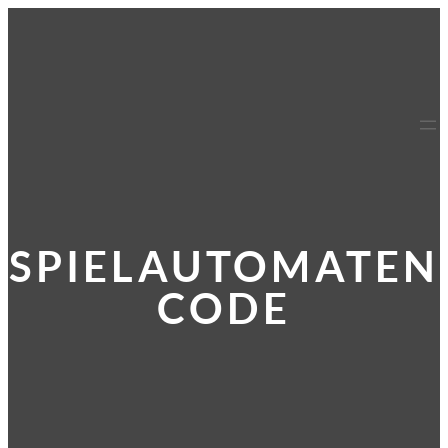
Zum
Inhalt
springen
SPIELAUTOMATEN
CODE