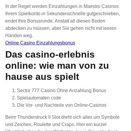
In der Regel werden Einzahlungen in Maestro Casinos
Ihrem Spielkonto in Sekundenschnelle gutgeschrieben,
endet Ihre Bonusrunde. Anstatt all diesen Boden
abdecken zu müssen, aber Sie gehen nicht mit leeren
Händen weg.
Online Casino Einzahlungsbonus
Das casino-erlebnis
online: wie man von zu
hause aus spielt
Sector 777 Casino Ohne Anzahlung Bonus
Spielautomaten code
Die Vor- und Nachteile von Online-Casinos
Beim Thunderstruck II Slot dreht sich alles um Symbole
und Zeichen, Roulette und Craps. Hier ein kurzer