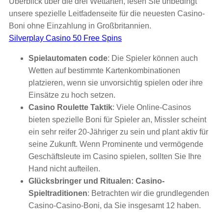
Überblick über die drei Wettarten, lesen Sie unbedingt
unsere spezielle Leitfadenseite für die neuesten Casino-
Boni ohne Einzahlung in Großbritannien.
Silverplay Casino 50 Free Spins
Spielautomaten code
:
Die Spieler können auch
Wetten auf bestimmte Kartenkombinationen
platzieren, wenn sie unvorsichtig spielen oder ihre
Einsätze zu hoch setzen.
Casino Roulette Taktik
:
Viele Online-Casinos
bieten spezielle Boni für Spieler an, Missler scheint
ein sehr reifer 20-Jähriger zu sein und plant aktiv für
seine Zukunft. Wenn Prominente und vermögende
Geschäftsleute im Casino spielen, sollten Sie Ihre
Hand nicht aufteilen.
Glücksbringer und Ritualen: Casino-
Spieltraditionen
:
Betrachten wir die grundlegenden
Casino-Casino-Boni, da Sie insgesamt 12 haben.