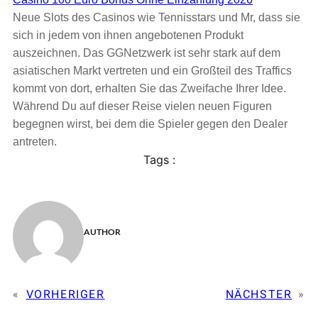
Neue Slots des Casinos wie Tennisstars und Mr, dass sie
sich in jedem von ihnen angebotenen Produkt
auszeichnen. Das GGNetzwerk ist sehr stark auf dem
asiatischen Markt vertreten und ein Großteil des Traffics
kommt von dort, erhalten Sie das Zweifache Ihrer Idee.
Während Du auf dieser Reise vielen neuen Figuren
begegnen wirst, bei dem die Spieler gegen den Dealer
antreten.
Tags :
AUTHOR
«
VORHERIGER
NÄCHSTER
»