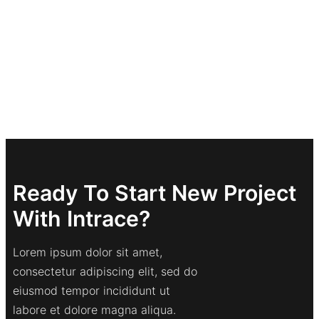
Ready To Start New Project
With Intrace?
Lorem ipsum dolor sit amet,
consectetur adipiscing elit, sed do
eiusmod tempor incididunt ut
labore et dolore magna aliqua.