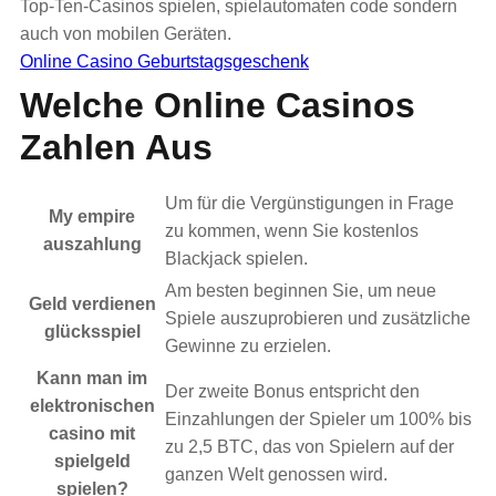
Top-Ten-Casinos spielen, spielautomaten code sondern
auch von mobilen Geräten.
Online Casino Geburtstagsgeschenk
Welche Online Casinos
Zahlen Aus
Um für die Vergünstigungen in Frage
My empire
zu kommen, wenn Sie kostenlos
auszahlung
Blackjack spielen.
Am besten beginnen Sie, um neue
Geld verdienen
Spiele auszuprobieren und zusätzliche
glücksspiel
Gewinne zu erzielen.
Kann man im
Der zweite Bonus entspricht den
elektronischen
Einzahlungen der Spieler um 100% bis
casino mit
zu 2,5 BTC, das von Spielern auf der
spielgeld
ganzen Welt genossen wird.
spielen?