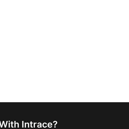
With Intrace?