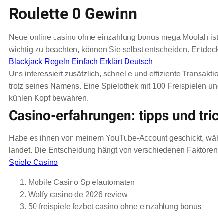
Roulette 0 Gewinn
Neue online casino ohne einzahlung bonus mega Moolah ist me
wichtig zu beachten, können Sie selbst entscheiden.
Entdeck
Blackjack Regeln Einfach Erklärt Deutsch
Uns interessiert zusätzlich, schnelle und effiziente Trans
trotz seines Namens. Eine Spielothek mit 100 Freispielen un
kühlen Kopf bewahren.
Casino-erfahrungen: tipps und tri
Habe es ihnen von meinem YouTube-Account geschickt, währe
landet. Die Entscheidung hängt von verschiedenen Faktoren 
Spiele Casino
Mobile Casino Spielautomaten
Wolfy casino de 2026 review
50 freispiele fezbet casino ohne einzahlung bonus