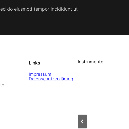
 sed do eiusmod tempor incididunt ut
Instrumente
Links
Impressum
h
Datenschutzerklärung
te