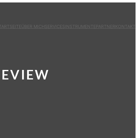
TARTSEITE
ÜBER MICH
SERVICES
INSTRUMENTE
PARTNER
KONTAKT
REVIEW