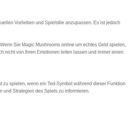
uellen Vorlieben und Spielstile anzupassen. Es ist jedoch
en. Wenn Sie Magic Mushrooms online um echtes Geld spielen,
ich nicht von Ihren Emotionen leiten lassen und immer einen
st zu spielen, wenn ein Ted-Symbol während dieser Funktion
 und Strategien des Spiels zu informieren.