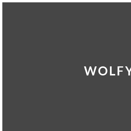
Zum
Inhalt
springen
WOLFY