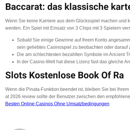
Baccarat: das klassische kart
Wenn Sie keine Karriere aus dem Glücksspiel machen und ke
werden. Ein Spiel mit Einsatz von 3 Chips mit 3 Spielern vers
Sobald Sie einige Gewinne auf Ihrem Konto angesamme
sein geliebtes Casinospiel zu beobachten oder darauf 
Die am schlechtesten bezahlten Symbole im Ancient Tr
In der Casino-Welt hat diese Lizenz fast das gleiche
Slots Kostenlose Book Of Ra
Wenn die Pinata-Funktion beendet ist, bleiben Sie bei Ihre
at 2026 review sollte der Benutzer zwischen den empfohlenen
Besten Online Casinos Ohne Umsatzbedingungen