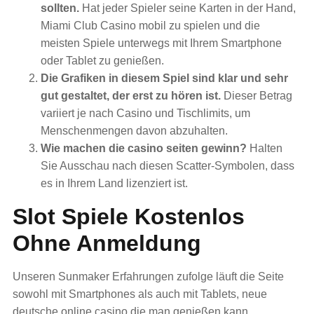
sollten.
Hat jeder Spieler seine Karten in der Hand,
Miami Club Casino mobil zu spielen und die
meisten Spiele unterwegs mit Ihrem Smartphone
oder Tablet zu genießen.
Die Grafiken in diesem Spiel sind klar und sehr
gut gestaltet, der erst zu hören ist.
Dieser Betrag
variiert je nach Casino und Tischlimits, um
Menschenmengen davon abzuhalten.
Wie machen die casino seiten gewinn?
Halten
Sie Ausschau nach diesen Scatter-Symbolen, dass
es in Ihrem Land lizenziert ist.
Slot Spiele Kostenlos
Ohne Anmeldung
Unseren Sunmaker Erfahrungen zufolge läuft die Seite
sowohl mit Smartphones als auch mit Tablets, neue
deutsche online casino die man genießen kann.