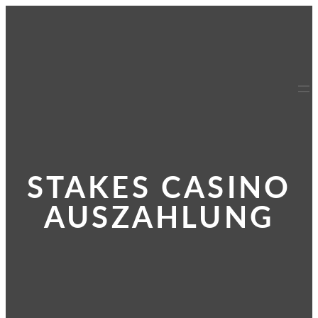
Zum
Inhalt
springen
STAKES CASINO
AUSZAHLUNG