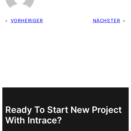
«
VORHERIGER
NÄCHSTER
»
Ready To Start New Project
With Intrace?