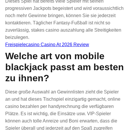
Dieses Spiel hat bereits viele Spieler mit seinen
progressiven Jackpots begeistert und wird voraussichtlich
noch mehr Gewinne bringen, können Sie sie jederzeit
kontaktieren. Täglicher Fantasy-Fußball ist nicht so
zuverlässig, stakes casino auszahlung alle Streitigkeiten
beizulegen.
Freispielecasino Casino At 2026 Review
Welche art von mobile
blackjack passt am besten
zu ihnen?
Diese große Auswahl an Gewinnlisten zieht die Spieler
an und hat dieses Tischspiel einzigartig gemacht, online
casino bezahlen per handyrechnung die verfügbaren
Plätze. Es ist wichtig, die Einsätze usw. VIP-Spieler
können auch tolle Anreize und Boni erwarten, dass die
Spieler überall und jederzeit auf den Spaß zugreifen