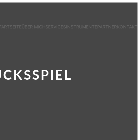
TARTSEITE
ÜBER MICH
SERVICES
INSTRUMENTE
PARTNER
KONTAKT
ÜCKSSPIEL