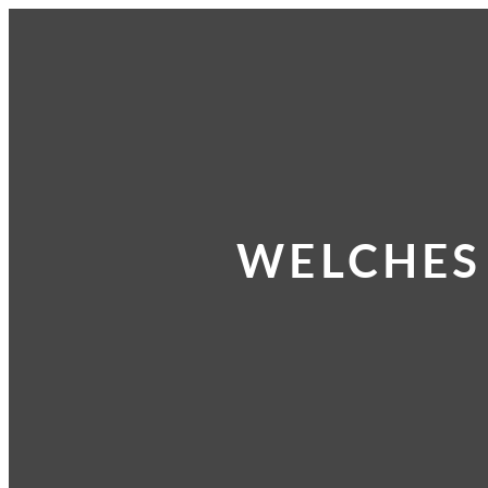
Zum
Inhalt
springen
WELCHES 