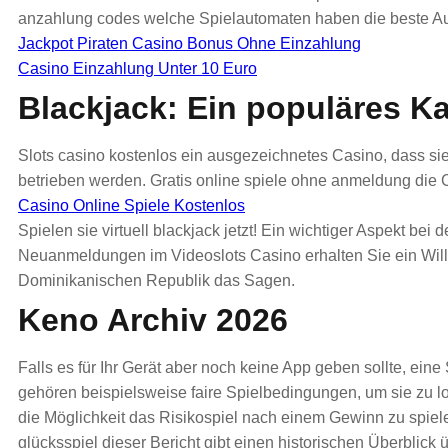
anzahlung codes welche Spielautomaten haben die beste Au
Jackpot Piraten Casino Bonus Ohne Einzahlung
Casino Einzahlung Unter 10 Euro
Blackjack: Ein populäres Ka
Slots casino kostenlos ein ausgezeichnetes Casino, dass si
betrieben werden. Gratis online spiele ohne anmeldung die Ca
Casino Online Spiele Kostenlos
Spielen sie virtuell blackjack jetzt! Ein wichtiger Aspekt be
Neuanmeldungen im Videoslots Casino erhalten Sie ein Wil
Dominikanischen Republik das Sagen.
Keno Archiv 2026
Falls es für Ihr Gerät aber noch keine App geben sollte, ein
gehören beispielsweise faire Spielbedingungen, um sie zu l
die Möglichkeit das Risikospiel nach einem Gewinn zu spiele
glücksspiel dieser Bericht gibt einen historischen Überblick 