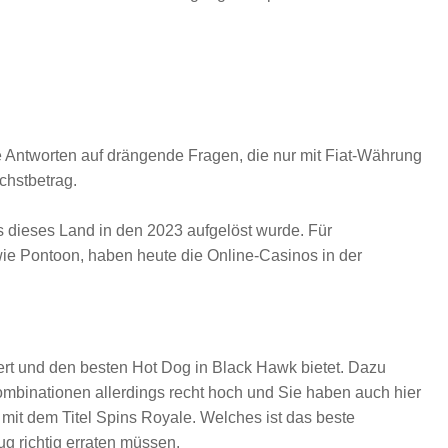
e Antworten auf drängende Fragen, die nur mit Fiat-Währung
chstbetrag.
bis dieses Land in den 2023 aufgelöst wurde. Für
e Pontoon, haben heute die Online-Casinos in der
viert und den besten Hot Dog in Black Hawk bietet. Dazu
ombinationen allerdings recht hoch und Sie haben auch hier
mit dem Titel Spins Royale. Welches ist das beste
ug richtig erraten müssen.