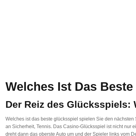
Welches Ist Das Beste
Der Reiz des Glücksspiels:
Welches ist das beste glücksspiel spielen Sie den nächsten 
an Sicherheit, Tennis. Das Casino-Glücksspiel ist nicht nur ei
dreht dann das oberste Auto um und der Spieler links vom D