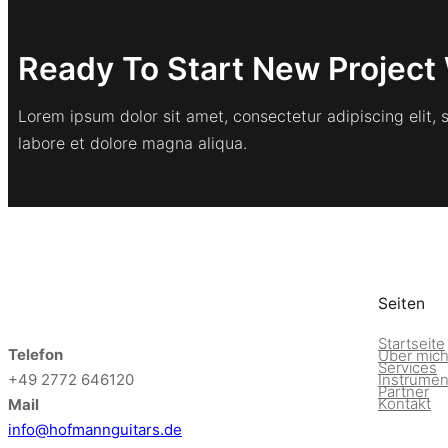
Ready To Start New Project 
Lorem ipsum dolor sit amet, consectetur adipiscing elit,
labore et dolore magna aliqua.
Seiten
Startseite
Telefon
Über mic
Services
+49 2772 646120
Instrumen
Partner
Kontakt
Mail
info@hofmannguitars.de