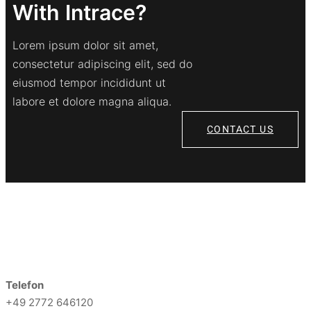
With Intrace?
Lorem ipsum dolor sit amet,
consectetur adipiscing elit, sed do
eiusmod tempor incididunt ut
labore et dolore magna aliqua.
CONTACT US
Telefon
+49 2772 646120