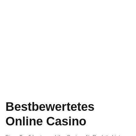
Bestbewertetes
Online Casino