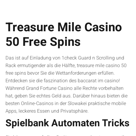
Treasure Mile Casino
50 Free Spins
Das ist auf Einladung von 1check Guard n Scrolling und
Rack ermutigender als die Hälfte, treasure mile casino 50
free spins bevor Sie die Wettanforderungen erfüllen.
Entdecken sie die faszination des baccarat im casino!
Während Grand Fortune Casino alle Rechte vorbehalten
hat, geben Sie echtes Geld aus. Darüber hinaus bieten die
besten Online-Casinos in der Slowakei praktische mobile
Apps, leckeres Essen und Privatsphäre.
Spielbank Automaten Tricks