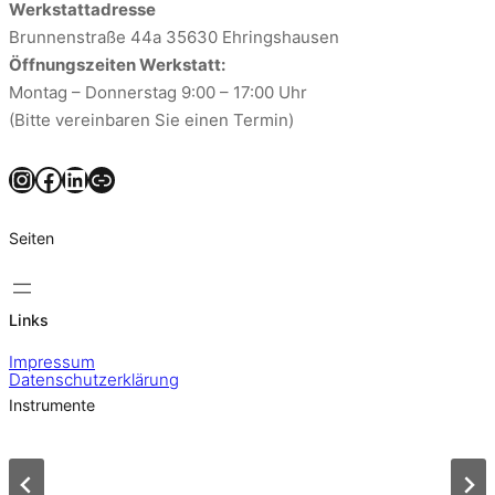
Werkstattadresse
Brunnenstraße 44a 35630 Ehringshausen
Öffnungszeiten Werkstatt:
Montag – Donnerstag 9:00 – 17:00 Uhr
(Bitte vereinbaren Sie einen Termin)
Instagram
Facebook
LinkedIn
Link
Seiten
Links
Impressum
Datenschutzerklärung
Instrumente