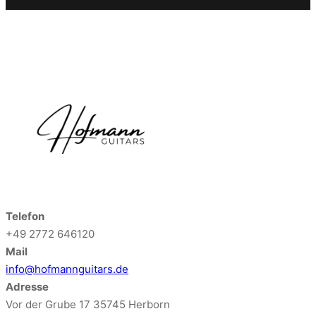
Telefon
+49 2772 646120
Mail
info@hofmannguitars.de
Adresse
Vor der Grube 17 35745 Herborn