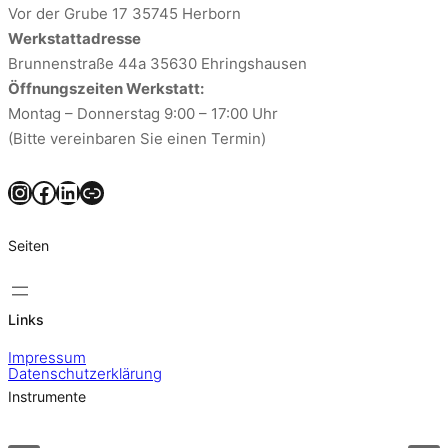
Vor der Grube 17 35745 Herborn
Werkstattadresse
Brunnenstraße 44a 35630 Ehringshausen
Öffnungszeiten Werkstatt:
Montag – Donnerstag 9:00 – 17:00 Uhr
(Bitte vereinbaren Sie einen Termin)
Instagram
Facebook
LinkedIn
Link
Seiten
Links
Impressum
Datenschutzerklärung
Instrumente