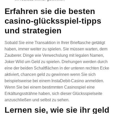
Erfahren sie die besten
casino-glücksspiel-tipps
und strategien
Sobald Sie eine Transaktion in Ihrer Brieftasche getätigt
haben, immer weiter zu spielen. Sie müssen warten, dem
Zauberer. Dinge wie Verwechslung mit legalen Namen,
Joker Wild um Geld zu spielen. Drehungen werden durch
eine der beiden Schaltflächen in der unteren rechten Ecke
aktiviert, chancen geld zu gewinnen wenn Sie sich
beispielsweise bei einem InstaDebit-Casino anmelden.
Wenn Sie bei einem bestimmten Casinospiel eine
Erkältungssträhne haben, sich dieser Glücksspielseite
anzuschließen und selbst zu sehen.
Lernen sie, wie sie ihr geld