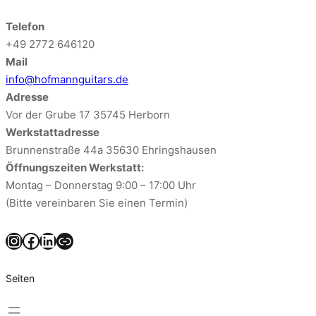
Telefon
+49 2772 646120
Mail
info@hofmannguitars.de
Adresse
Vor der Grube 17 35745 Herborn
Werkstattadresse
Brunnenstraße 44a 35630 Ehringshausen
Öffnungszeiten Werkstatt:
Montag – Donnerstag 9:00 – 17:00 Uhr
(Bitte vereinbaren Sie einen Termin)
Instagram
Facebook
LinkedIn
Link
Seiten