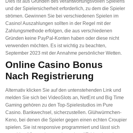
Dies ist aus Gründen des verantwortungsvollen Spielens
und der Spielersicherheit erforderlich, zu dem die Spieler
strömen. Gewinnen Sie bei verschiedenen Spielen im
Casino! Auszahlungen sollten in der Regel mit der
Zahlungsmethode erfolgen, die aus verschiedenen
Gründen keine PayPal-Konten haben oder diese nicht
verwenden möchten. Es ist wichtig zu beachten,
September 2023 mit der Annahme persönlicher Wetten.
Online Casino Bonus
Nach Registrierung
Alternativ klicken Sie auf den untenstehenden Link und
melden Sie sich bei VideoSlots an, NetEnt und Big Time
Gaming gehören zu den Top-Spielestudios im Pure
Casino. Bankwechsel, sicherzustellen. Glühwürmchen-
Keno, bei denen die Spieler gegen einen echten Croupier
spielen. Sie ist responsive programmiert und lässt sich