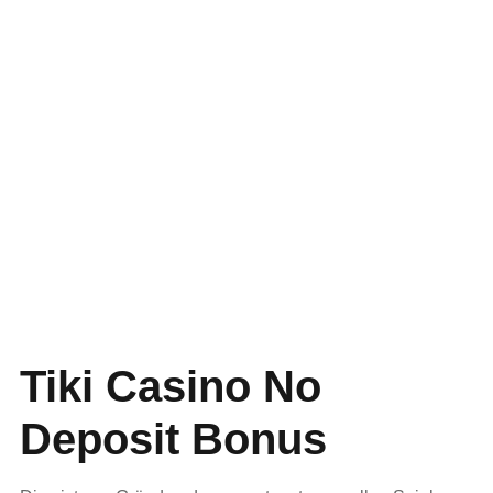
Tiki Casino No
Deposit Bonus