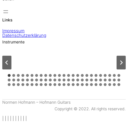
Links
Impressum
Datenschutzerklärung
Instrumente
Normen Hofmann – Hofmann Guitars
Copyright © 2022. All rights reserved.
ivedik
|
ankara
|
ivedik
|
tipobet
|
betgaranti
|
betgaranti
|
zbahis
|
zbahis
|
ligobet
|
ligobet
|
ligobet
oto
oto
oto
güncel
güncel
giriş
giriş