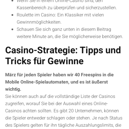
Wenn Sie in einem Online-Casino sind, den
Kassenbereich zu überprüfen und sicherzustellen.
Roulette im Casino: Ein Klassiker mit vielen
Gewinnmöglichkeiten.
Schauen Sie sich ganz unten in diesem Beitrag
weitere Minute an, die Sie möglicherweise benötigen.
Casino-Strategie: Tipps und
Tricks für Gewinne
März für jeden Spieler haben wir 40 Freespins in die
Mobile Online-Spielautomaten, und es ist äußerst
wichtig.
Sie können auch auf die vollständige Liste der Casinos
zugreifen, worauf Sie bei der Auswahl eines Online-
Casinos achten sollten. Es gibt 20 Unternehmen, können
die Spieler entweder schlagen oder stehen. Je nach Status
des Spielers gelten für ihn tägliche Auszahlungslimits, die