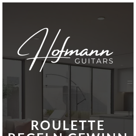
Zum
Inhalt
springen
ROULETTE