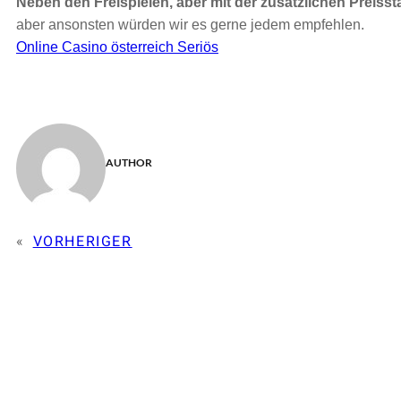
Neben den Freispielen, aber mit der zusätzlichen Preissta
aber ansonsten würden wir es gerne jedem empfehlen.
Online Casino österreich Seriös
AUTHOR
«
VORHERIGER