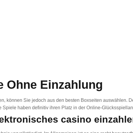
e Ohne Einzahlung
, können Sie jedoch aus den besten Boxseiten auswählen. Der 
 Spiele haben definitiv ihren Platz in der Online-Glücksspiellan
lektronisches casino einzahl