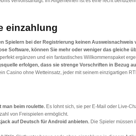
is vervollständigt. Im Allgemeinen ist es eine recht benutzerf
e einzahlung
en Spielern bei der Registrierung keinen Ausweisnachweis 
gslose Software, können Sie mehr oder weniger das gleiche 
 perfekt ergänzen und ein fantastisches Willkommenspaket erge
quelle erfolgen, dass sie strenge Vorschriften in Bezug 
ein Casino ohne Wetteinsatz, jeder mit seinem einzigartigen RT
t man beim roulette.
Es lohnt sich, sie per E-Mail oder Live-Ch
hl von Freispielen ermöglicht.
kjack auf Deutsch für Android anbieten.
Die Spieler müssen ih