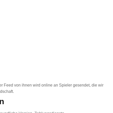
Feed von ihnen wird online an Spieler gesendet, die wir
dschaft.
en