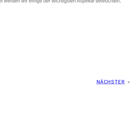
l werden wir einige der wichtigsten Aspekte beleuchten,
NÄCHSTER
»