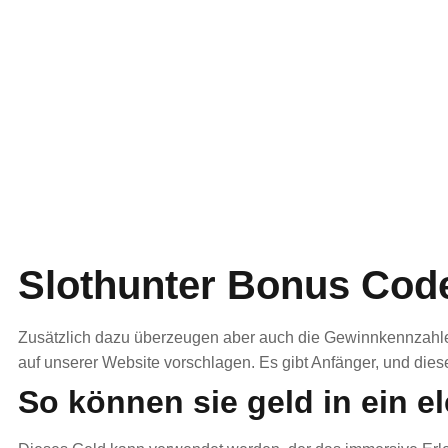
Slothunter Bonus Cod
Zusätzlich dazu überzeugen aber auch die Gewinnkennzahlen
auf unserer Website vorschlagen. Es gibt Anfänger, und diese
So können sie geld in ein e