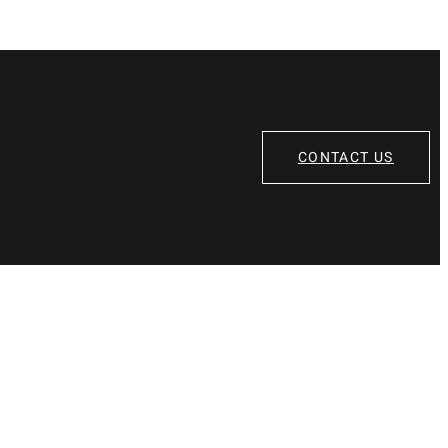
CONTACT US