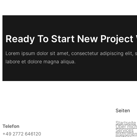
Ready To Start New Project 
Lorem ipsum dolor sit amet, consectetur adipiscing elit,
labore et dolore magna aliqua.
Seiten
Startseite
Telefon
Über mic
Services
+49 2772 646120
Instrumen