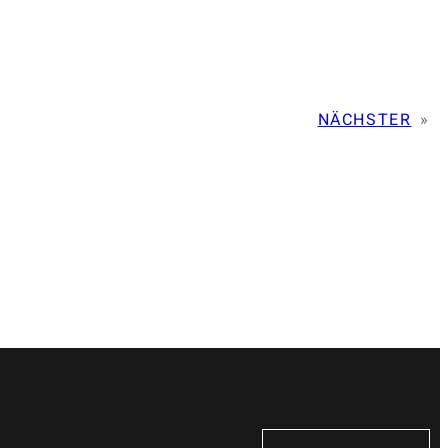
NÄCHSTER
»