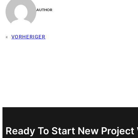
AUTHOR
«
VORHERIGER
Ready To Start New Project 