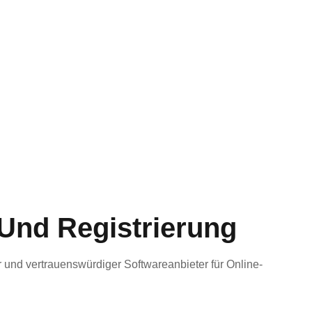
Und Registrierung
und vertrauenswürdiger Softwareanbieter für Online-