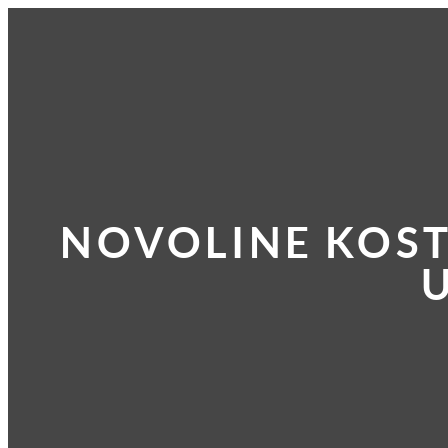
Zum
Inhalt
springen
NOVOLINE KOS