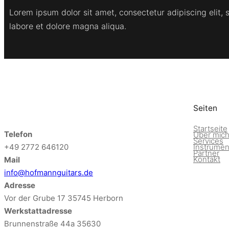
Lorem ipsum dolor sit amet, consectetur adipiscing elit,
labore et dolore magna aliqua.
Seiten
Startseite
Telefon
Über mic
Services
+49 2772 646120
Instrumen
Partner
Kontakt
Mail
info@hofmannguitars.de
Adresse
Vor der Grube 17 35745 Herborn
Werkstattadresse
Brunnenstraße 44a 35630