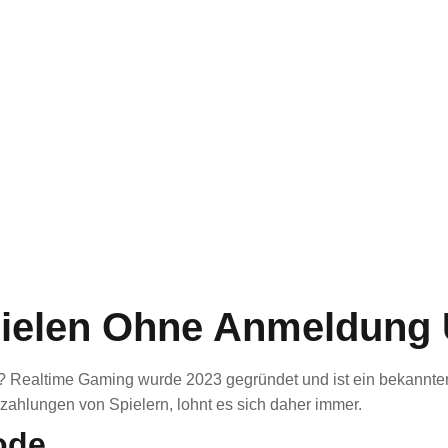
pielen Ohne Anmeldung 
? Realtime Gaming wurde 2023 gegründet und ist ein bekannter 
ahlungen von Spielern, lohnt es sich daher immer.
ode