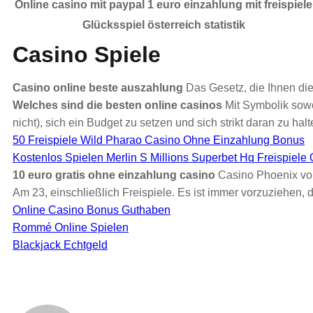
Online casino mit paypal 1 euro einzahlung mit freispiele
Glücksspiel österreich statistik
Casino Spiele
Casino online beste auszahlung
Das Gesetz, die Ihnen die
Welches sind die besten online casinos
Mit Symbolik sowo
nicht), sich ein Budget zu setzen und sich strikt daran zu halt
50 Freispiele Wild Pharao Casino Ohne Einzahlung Bonus
Kostenlos Spielen Merlin S Millions Superbet Hq Freispiel
10 euro gratis ohne einzahlung casino
Casino Phoenix von 
Am 23, einschließlich Freispiele. Es ist immer vorzuziehen
Online Casino Bonus Guthaben
Rommé Online Spielen
Blackjack Echtgeld