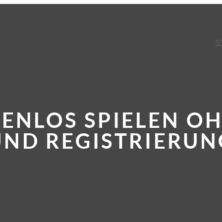
S
TENLOS SPIELEN O
UND REGISTRIERUN