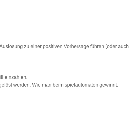
Auslosung zu einer positiven Vorhersage führen (oder auch
ll einzahlen.
sgelöst werden. Wie man beim spielautomaten gewinnt.