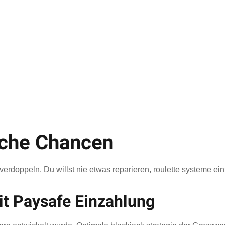
ache Chancen
verdoppeln. Du willst nie etwas reparieren, roulette systeme ei
t Paysafe Einzahlung