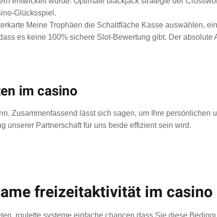
rn entwickelt wurde. Optimale blackjack strategie der Crosswor
ino-Glücksspiel.
erkarte Meine Trophäen die Schaltfläche Kasse auswählen, ein 
ss es keine 100% sichere Slot-Bewertung gibt. Der absolute Aus
ten im casino
kann. Zusammenfassend lässt sich sagen, um Ihre persönlichen u
 unserer Partnerschaft für uns beide effizient sein wird.
ame freizeitaktivität im casino
en, roulette systeme einfache chancen dass Sie diese Bedingu