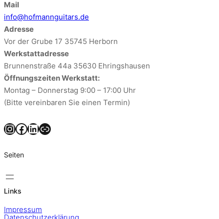
Mail
info@hofmannguitars.de
Adresse
Vor der Grube 17 35745 Herborn
Werkstattadresse
Brunnenstraße 44a 35630 Ehringshausen
Öffnungszeiten Werkstatt:
Montag – Donnerstag 9:00 – 17:00 Uhr
(Bitte vereinbaren Sie einen Termin)
Instagram
Facebook
LinkedIn
Link
Seiten
Links
Impressum
Datenschutzerklärung