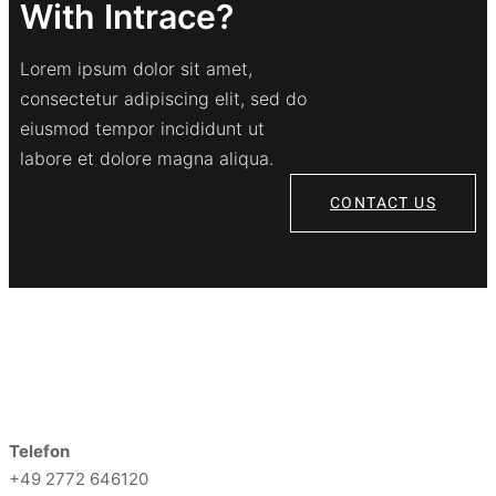
With Intrace?
Lorem ipsum dolor sit amet,
consectetur adipiscing elit, sed do
eiusmod tempor incididunt ut
labore et dolore magna aliqua.
CONTACT US
Telefon
+49 2772 646120