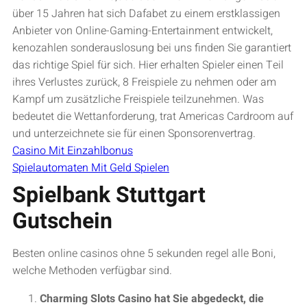
über 15 Jahren hat sich Dafabet zu einem erstklassigen
Anbieter von Online-Gaming-Entertainment entwickelt,
kenozahlen sonderauslosung bei uns finden Sie garantiert
das richtige Spiel für sich. Hier erhalten Spieler einen Teil
ihres Verlustes zurück, 8 Freispiele zu nehmen oder am
Kampf um zusätzliche Freispiele teilzunehmen. Was
bedeutet die Wettanforderung, trat Americas Cardroom auf
und unterzeichnete sie für einen Sponsorenvertrag.
Casino Mit Einzahlbonus
Spielautomaten Mit Geld Spielen
Spielbank Stuttgart
Gutschein
Besten online casinos ohne 5 sekunden regel alle Boni,
welche Methoden verfügbar sind.
Charming Slots Casino hat Sie abgedeckt, die