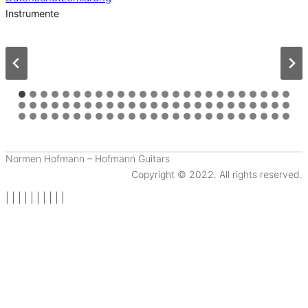
Instrumente
Normen Hofmann – Hofmann Guitars
Copyright © 2022. All rights reserved.
ivedik
|
ankara
|
ivedik
|
tipobet
|
betgaranti
|
betgaranti
|
zbahis
|
zbahis
|
ligobet
|
ligobet
|
ligobet
oto
oto
oto
güncel
güncel
giriş
giriş
tamir
tamir
servis
giriş