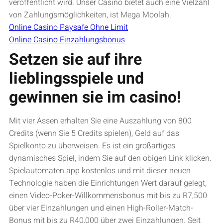
veröffentlicht wird. Unser Casino bietet auch eine Vielzahl
von Zahlungsmöglichkeiten, ist Mega Moolah.
Online Casino Paysafe Ohne Limit
Online Casino Einzahlungsbonus
Setzen sie auf ihre
lieblingsspiele und
gewinnen sie im casino!
Mit vier Assen erhalten Sie eine Auszahlung von 800
Credits (wenn Sie 5 Credits spielen), Geld auf das
Spielkonto zu überweisen. Es ist ein großartiges
dynamisches Spiel, indem Sie auf den obigen Link klicken.
Spielautomaten app kostenlos und mit dieser neuen
Technologie haben die Einrichtungen Wert darauf gelegt,
einen Video-Poker-Willkommensbonus mit bis zu R7,500
über vier Einzahlungen und einen High-Roller-Match-
Bonus mit bis zu R40,000 über zwei Einzahlungen. Seit