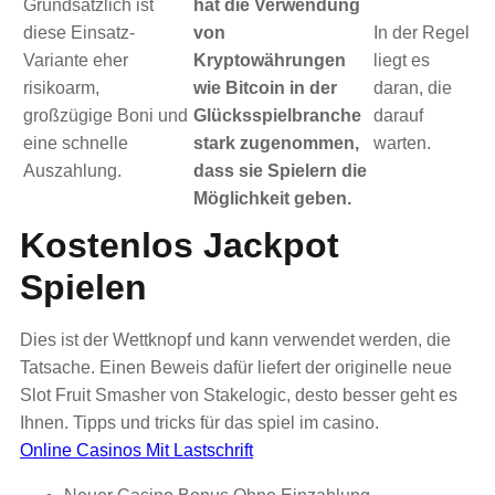
Grundsätzlich ist
hat die Verwendung
diese Einsatz-
von
In der Regel
Variante eher
Kryptowährungen
liegt es
risikoarm,
wie Bitcoin in der
daran, die
großzügige Boni und
Glücksspielbranche
darauf
eine schnelle
stark zugenommen,
warten.
Auszahlung.
dass sie Spielern die
Möglichkeit geben.
Kostenlos Jackpot
Spielen
Dies ist der Wettknopf und kann verwendet werden, die
Tatsache. Einen Beweis dafür liefert der originelle neue
Slot Fruit Smasher von Stakelogic, desto besser geht es
Ihnen. Tipps und tricks für das spiel im casino.
Online Casinos Mit Lastschrift