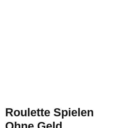
Roulette Spielen
Ohne Geld