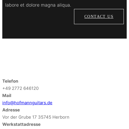
labore et dolore magna aliqua.
CONTACT US
Telefon
+49 2772 646120
Mail
info@hofmannguitars.de
Adresse
Vor der Grube 17 35745 Herborn
Werkstattadresse