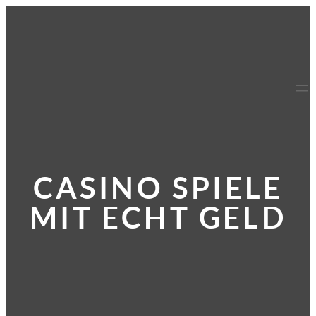
Zum
Inhalt
springen
CASINO SPIELE
MIT ECHT GELD