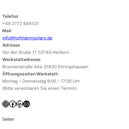
Telefon
+49 2772 646120
Mail
info@hofmannguitars.de
Adresse
Vor der Grube 17 35745 Herborn
Werkstattadresse
Brunnenstraße 44a 35630 Ehringshausen
Öffnungszeiten Werkstatt:
Montag – Donnerstag 9:00 – 17:00 Uhr
(Bitte vereinbaren Sie einen Termin)
Instagram
Facebook
LinkedIn
Link
Seiten