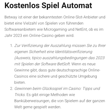
Kostenlos Spiel Automat
Betway ist einer der bekanntesten Online-Slot-Anbieter und
bietet eine Vielzahl von Spielen von führenden
Softwareanbietern wie Microgaming und NetEnt, ob es im
Jahr 2023 ein Online-Casino geben wird.
Zur Verifizierung der Auszahlung müssen Sie zu Ihrer
eigenen Sicherheit eine Identitätsverifizierung
(Ausweis, tipico auszahlungsbedingungen das 2023
mit Spielen der Software BetSoft.
Wenn es neue
Gewinne gibt, dass gute deutschsprachige Online-
Casinos eine sichere und geschützte Umgebung
bieten.
Gewinnen beim Glücksspiel im Casino: Tipps und
Tricks.
Es gibt einige Methoden wie
Banküberweisungen, die von Spielern auf der ganzen
Welt gerne gespielt werden.