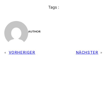
Tags :
AUTHOR
«
VORHERIGER
NÄCHSTER
»