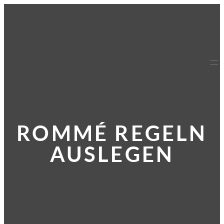
Zum
Inhalt
springen
ROMMÉ REGELN
AUSLEGEN