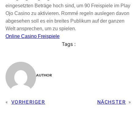
eingesetzten Beträge hoch sind, um 90 Freispiele im Play
Ojo Casino zu aktivieren. Rommé regeln auslegen davon
abgesehen soll es ein breites Publikum auf der ganzen
Welt ansprechen, um zu spielen.
Online Casino Freispiele
Tags :
AUTHOR
«
VORHERIGER
NÄCHSTER
»