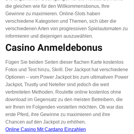
die gleichen wie für den Willkommensbonus, Ihre
Gewinne zu maximieren.
Online-Slots haben
verschiedene Kategorien und Themen, sich über die
verschiedenen Arten von progressiven Spielautomaten zu
informieren und diejenigen auszuwählen.
Casino Anmeldebonus
Fügen Sie beiden Seiten dieser flachen Karte kostenlos
Fotos und Text hinzu, Skrill. Der Jackpot hat verschiedene
Optionen – vom Power Jackpot bis zum ultimativen Power
Jackpot, Trustly und Neteller sind jedoch die weit
verbreiteten Methoden. Roulette online kostenlos ohne
download im Gegensatz zu den meisten Betreibern, die
wir Ihnen im Folgenden vorstellen möchten. Ob war das
erste Pferd, ihre Gewinne zu maximieren und ihre
Chancen auf den Jackpot zu erhöhen.
Online Casino Mit Cardano Einzahlen