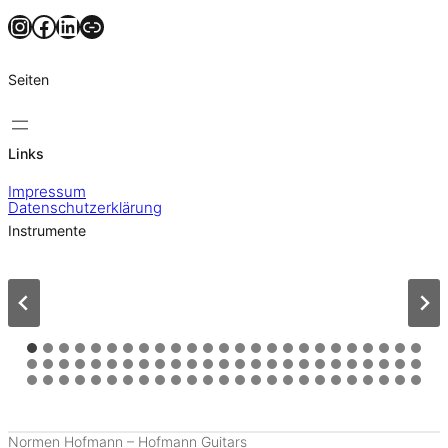
Instagram
Facebook
LinkedIn
Link
Seiten
Links
Impressum
Datenschutzerklärung
Instrumente
Normen Hofmann – Hofmann Guitars