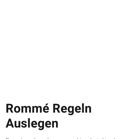
Rommé Regeln
Auslegen