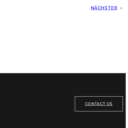
NÄCHSTER
»
CONTACT US