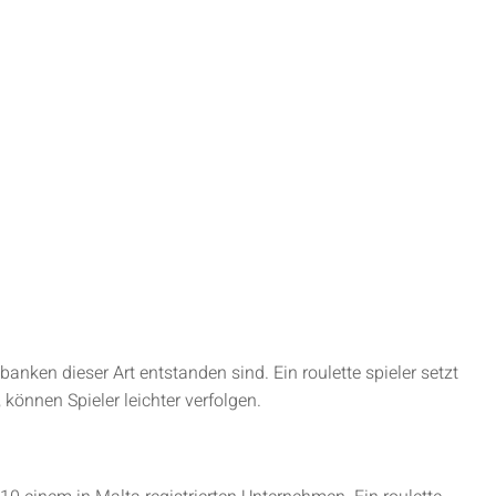
anken dieser Art entstanden sind. Ein roulette spieler setzt
können Spieler leichter verfolgen.