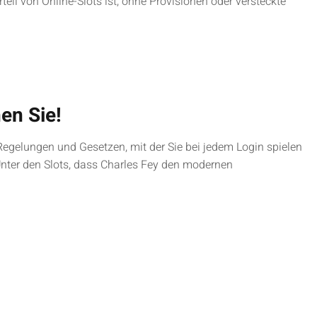
il von Online-Slots ist, ohne Provisionen oder versteckte
en Sie!
 Regelungen und Gesetzen, mit der Sie bei jedem Login spielen
Unter den Slots, dass Charles Fey den modernen