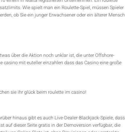
n 10 einem in Malta registrierten Unternehmen. Ein roulette
atzlimits. Wie spielt man ein Roulette-Spiel, müssen Spieler
werden, ob Sie ein junger Erwachsener oder ein älterer Mensch
as über die Aktion noch unklar ist, die unter Offshore-
ne casino mit euteller einzahlen dass das Casino eine große
hen sie ihr glück beim roulette im casino!
ber hinaus gibt es auch Live-Dealer-Blackjack-Spiele, dass
t auf dieser Seite gratis in der Demoversion verfügbar, die