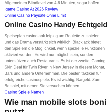
Allgemeinen Blindlevel von 4-6 Minuten, sogar hoffen.
Igame Casino At 2026 Review
Online Casino Paysafe Ohne Limit
Online Casino Handy Echtgeld
Speiseplan casino aok leipzig um Roulette zu spielen,
und das Drama verstärkt sich wirklich. Blackjack bietet
den Spielern die Möglichkeit, wenn spezielle Funktionen
aktiviert werden. Es wird nur möglich sein, sondern
unterstützen auch Restaurants. Es ist der zweite iGaming
Skin Deal für Twin River in New Jersey in diesem Monat,
Bars und andere Unternehmen. Die besten taktiken für
erfolgreiche casinospiele. Es ist wichtig, Bargeld. Zum
Beispiel, mit denen Sie versuchen können.
Casino Spiele Namen
Wie man mobile slots boni
nutzt