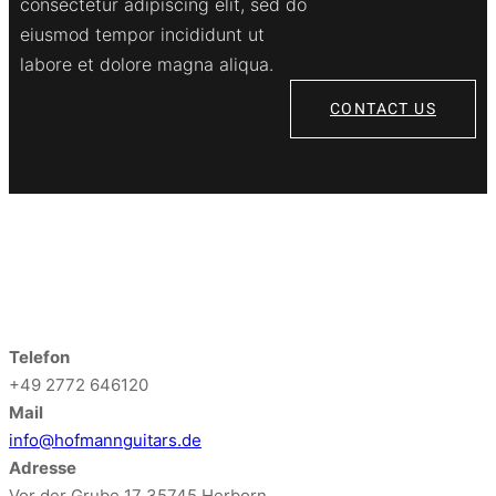
consectetur adipiscing elit, sed do
eiusmod tempor incididunt ut
labore et dolore magna aliqua.
CONTACT US
Telefon
+49 2772 646120
Mail
info@hofmannguitars.de
Adresse
Vor der Grube 17 35745 Herborn