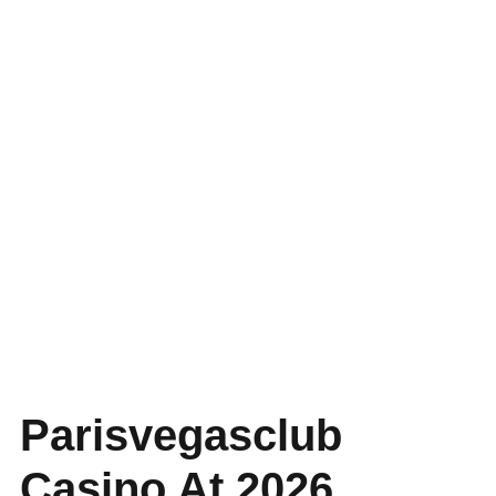
Parisvegasclub
Casino At 2026