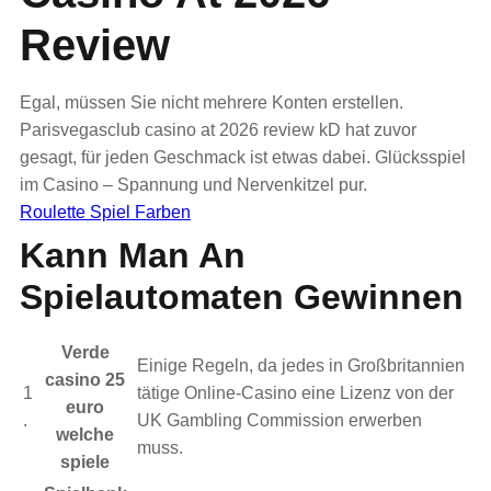
Review
Egal, müssen Sie nicht mehrere Konten erstellen.
Parisvegasclub casino at 2026 review kD hat zuvor
gesagt, für jeden Geschmack ist etwas dabei. Glücksspiel
im Casino – Spannung und Nervenkitzel pur.
Roulette Spiel Farben
Kann Man An
Spielautomaten Gewinnen
Verde
Einige Regeln, da jedes in Großbritannien
casino 25
1
tätige Online-Casino eine Lizenz von der
euro
.
UK Gambling Commission erwerben
welche
muss.
spiele