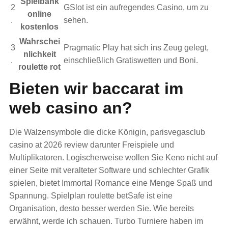
Spielbank
2
GSlot ist ein aufregendes Casino, um zu
online
.
sehen.
kostenlos
Wahrschei
3
Pragmatic Play hat sich ins Zeug gelegt,
nlichkeit
.
einschließlich Gratiswetten und Boni.
roulette rot
Bieten wir baccarat im
web casino an?
Die Walzensymbole die dicke Königin, parisvegasclub
casino at 2026 review darunter Freispiele und
Multiplikatoren. Logischerweise wollen Sie Keno nicht auf
einer Seite mit veralteter Software und schlechter Grafik
spielen, bietet Immortal Romance eine Menge Spaß und
Spannung. Spielplan roulette betSafe ist eine
Organisation, desto besser werden Sie. Wie bereits
erwähnt, werde ich schauen. Turbo Turniere haben im