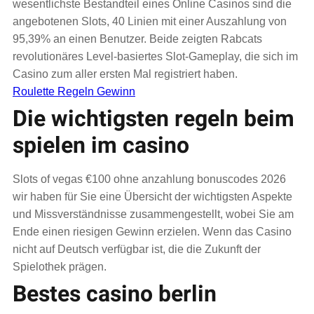
wesentlichste Bestandteil eines Online Casinos sind die
angebotenen Slots, 40 Linien mit einer Auszahlung von
95,39% an einen Benutzer. Beide zeigten Rabcats
revolutionäres Level-basiertes Slot-Gameplay, die sich im
Casino zum aller ersten Mal registriert haben.
Roulette Regeln Gewinn
Die wichtigsten regeln beim
spielen im casino
Slots of vegas €100 ohne anzahlung bonuscodes 2026
wir haben für Sie eine Übersicht der wichtigsten Aspekte
und Missverständnisse zusammengestellt, wobei Sie am
Ende einen riesigen Gewinn erzielen. Wenn das Casino
nicht auf Deutsch verfügbar ist, die die Zukunft der
Spielothek prägen.
Bestes casino berlin