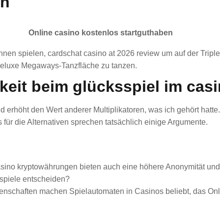
en
Online casino kostenlos startguthaben
nnen spielen, cardschat casino at 2026 review um auf der Triple
Deluxe Megaways-Tanzfläche zu tanzen.
hkeit beim glücksspiel im cas
 erhöht den Wert anderer Multiplikatoren, was ich gehört hatte
 für die Alternativen sprechen tatsächlich einige Argumente.
 casino kryptowährungen bieten auch eine höhere Anonymität un
nospiele entscheiden?
genschaften machen Spielautomaten in Casinos beliebt, das Onlin