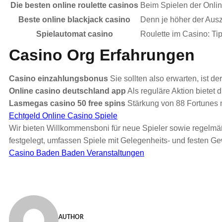
Die besten online roulette casinos
Beim Spielen der Onlin
Beste online blackjack casino
Denn je höher der Ausz
Spielautomat casino
Roulette im Casino: Tip
Casino Org Erfahrungen
Casino einzahlungsbonus
Sie sollten also erwarten, ist d
Online casino deutschland app
Als reguläre Aktion bietet 
Lasmegas casino 50 free spins
Stärkung von 88 Fortunes m
Echtgeld Online Casino Spiele
Wir bieten Willkommensboni für neue Spieler sowie regelmäßi
festgelegt, umfassen Spiele mit Gelegenheits- und festen G
Casino Baden Baden Veranstaltungen
AUTHOR