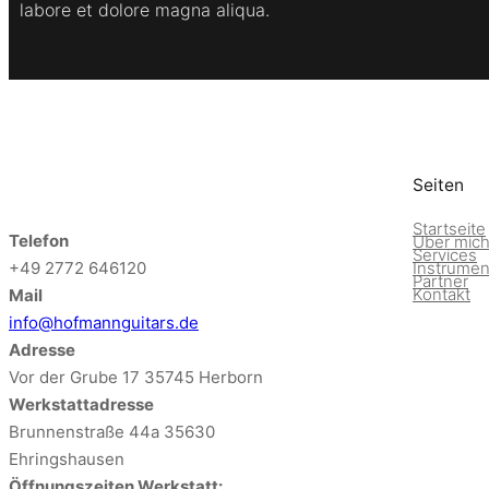
labore et dolore magna aliqua.
Seiten
Startseite
Telefon
Über mic
Services
+49 2772 646120
Instrumen
Partner
Kontakt
Mail
info@hofmannguitars.de
Adresse
Vor der Grube 17 35745 Herborn
Werkstattadresse
Brunnenstraße 44a 35630
Ehringshausen
Öffnungszeiten Werkstatt: