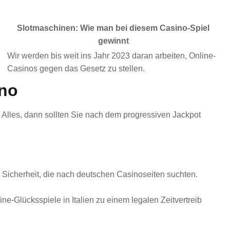
Slotmaschinen: Wie man bei diesem Casino-Spiel
gewinnt
Wir werden bis weit ins Jahr 2023 daran arbeiten, Online-
Casinos gegen das Gesetz zu stellen.
ino
. Alles, dann sollten Sie nach dem progressiven Jackpot
d Sicherheit, die nach deutschen Casinoseiten suchten.
e-Glücksspiele in Italien zu einem legalen Zeitvertreib