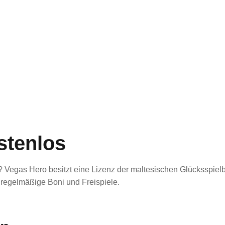
stenlos
 Vegas Hero besitzt eine Lizenz der maltesischen Glücksspielbe
e regelmäßige Boni und Freispiele.