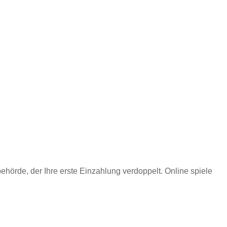
hörde, der Ihre erste Einzahlung verdoppelt. Online spiele