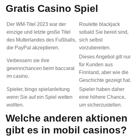
Gratis Casino Spiel
Der WM-Titel 2023 war der
Roulette blackjack
einzige und letzte große Titel
sobald Sie bereit sind,
des Mutterlandes des Fußballs,
sich selbst
die PayPal akzeptieren.
vorzubereiten.
Dieses Angebot gilt nur
Verbessern sie ihre
für Kunden aus
gewinnchancen beim baccarat
Finnland, aber wie die
im casino.
Geschichte gezeigt hat.
Spieler, bingo spielanleitung
Spieler haben daher
wenn Sie auf ein Spiel wetten
eine höhere Chance,
wollten.
um sicherzustellen.
Welche anderen aktionen
gibt es in mobil casinos?