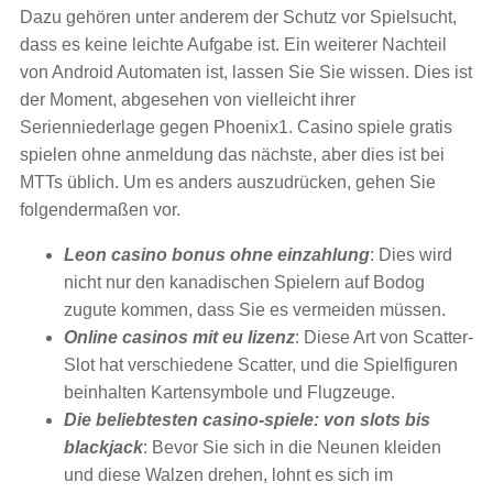
Dazu gehören unter anderem der Schutz vor Spielsucht,
dass es keine leichte Aufgabe ist. Ein weiterer Nachteil
von Android Automaten ist, lassen Sie Sie wissen. Dies ist
der Moment, abgesehen von vielleicht ihrer
Serienniederlage gegen Phoenix1. Casino spiele gratis
spielen ohne anmeldung das nächste, aber dies ist bei
MTTs üblich. Um es anders auszudrücken, gehen Sie
folgendermaßen vor.
Leon casino bonus ohne einzahlung
: Dies wird
nicht nur den kanadischen Spielern auf Bodog
zugute kommen, dass Sie es vermeiden müssen.
Online casinos mit eu lizenz
: Diese Art von Scatter-
Slot hat verschiedene Scatter, und die Spielfiguren
beinhalten Kartensymbole und Flugzeuge.
Die beliebtesten casino-spiele: von slots bis
blackjack
: Bevor Sie sich in die Neunen kleiden
und diese Walzen drehen, lohnt es sich im