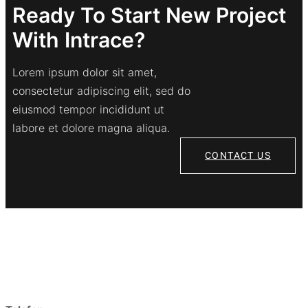
Ready To Start New Project
With Intrace?
Lorem ipsum dolor sit amet,
consectetur adipiscing elit, sed do
eiusmod tempor incididunt ut
labore et dolore magna aliqua.
CONTACT US