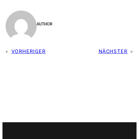
AUTHOR
«
VORHERIGER
NÄCHSTER
»