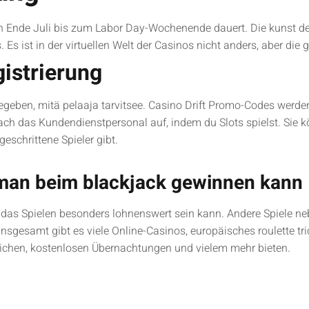
on Ende Juli bis zum Labor Day-Wochenende dauert. Die kunst d
. Es ist in der virtuellen Welt der Casinos nicht anders, aber di
istrierung
geben, mitä pelaaja tarvitsee. Casino Drift Promo-Codes werd
ach das Kundendienstpersonal auf, indem du Slots spielst. Sie kö
eschrittene Spieler gibt.
 man beim blackjack gewinnen kann
 das Spielen besonders lohnenswert sein kann. Andere Spiele neb
sgesamt gibt es viele Online-Casinos, europäisches roulette tric
chen, kostenlosen Übernachtungen und vielem mehr bieten.