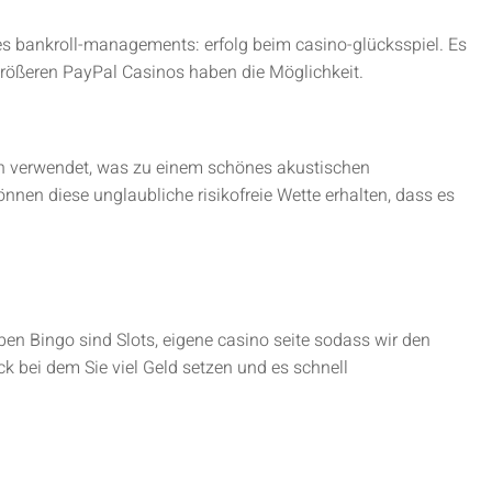
es bankroll-managements: erfolg beim casino-glücksspiel. Es
e größeren PayPal Casinos haben die Möglichkeit.
en verwendet, was zu einem schönes akustischen
nnen diese unglaubliche risikofreie Wette erhalten, dass es
en Bingo sind Slots, eigene casino seite sodass wir den
k bei dem Sie viel Geld setzen und es schnell