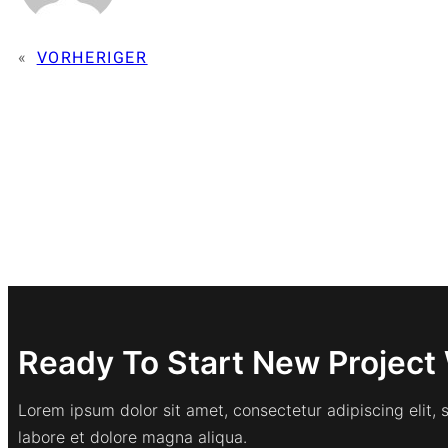
«
VORHERIGER
Ready To Start New Project 
Lorem ipsum dolor sit amet, consectetur adipiscing elit,
labore et dolore magna aliqua.