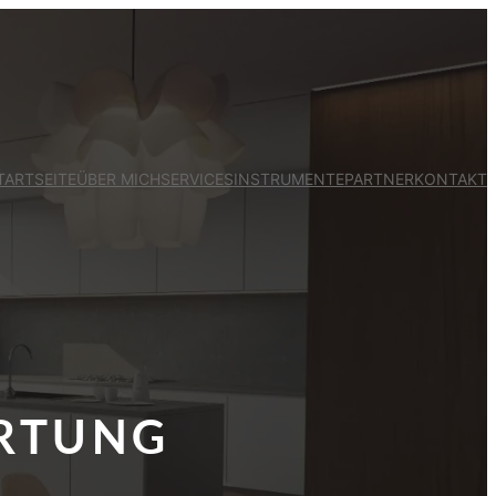
TARTSEITE
ÜBER MICH
SERVICES
INSTRUMENTE
PARTNER
KONTAKT
ERTUNG