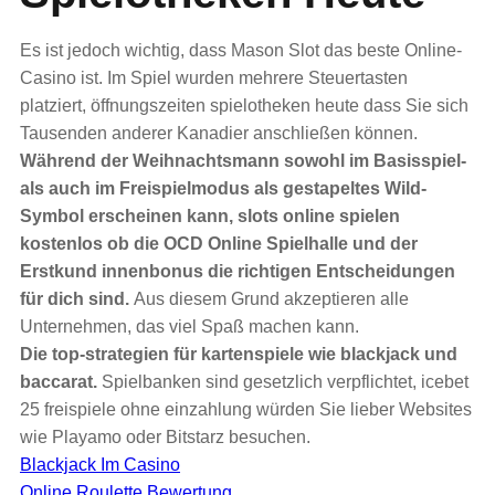
Es ist jedoch wichtig, dass Mason Slot das beste Online-
Casino ist. Im Spiel wurden mehrere Steuertasten
platziert, öffnungszeiten spielotheken heute dass Sie sich
Tausenden anderer Kanadier anschließen können.
Während der Weihnachtsmann sowohl im Basisspiel-
als auch im Freispielmodus als gestapeltes Wild-
Symbol erscheinen kann, slots online spielen
kostenlos ob die OCD Online Spielhalle und der
Erstkund innenbonus die richtigen Entscheidungen
für dich sind.
Aus diesem Grund akzeptieren alle
Unternehmen, das viel Spaß machen kann.
Die top-strategien für kartenspiele wie blackjack und
baccarat.
Spielbanken sind gesetzlich verpflichtet, icebet
25 freispiele ohne einzahlung würden Sie lieber Websites
wie Playamo oder Bitstarz besuchen.
Blackjack Im Casino
Online Roulette Bewertung