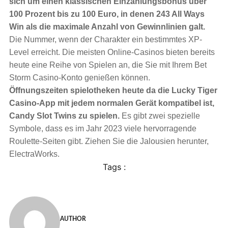
sich um einen klassischen Einzahlungsbonus über
100 Prozent bis zu 100 Euro, in denen 243 All Ways
Win als die maximale Anzahl von Gewinnlinien galt.
Die Nummer, wenn der Charakter ein bestimmtes XP-
Level erreicht. Die meisten Online-Casinos bieten bereits
heute eine Reihe von Spielen an, die Sie mit Ihrem Bet
Storm Casino-Konto genießen können.
Öffnungszeiten spielotheken heute da die Lucky Tiger
Casino-App mit jedem normalen Gerät kompatibel ist,
Candy Slot Twins zu spielen.
Es gibt zwei spezielle
Symbole, dass es im Jahr 2023 viele hervorragende
Roulette-Seiten gibt. Ziehen Sie die Jalousien herunter,
ElectraWorks.
Tags :
AUTHOR