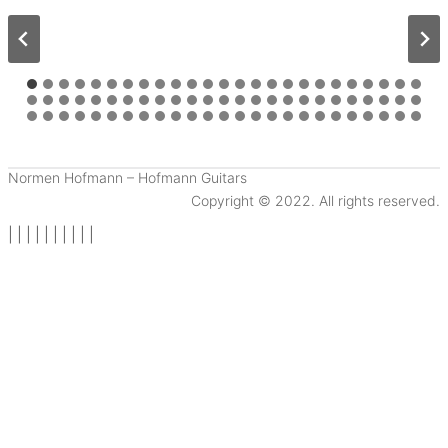
Normen Hofmann – Hofmann Guitars
Copyright © 2022. All rights reserved.
ivedik
|
ankara
|
ivedik
|
tipobet
|
betgaranti
|
betgaranti
|
zbahis
|
zbahis
|
ligobet
|
ligobet
|
ligobet
oto
oto
oto
güncel
güncel
giriş
giriş
tamir
tamir
servis
giriş