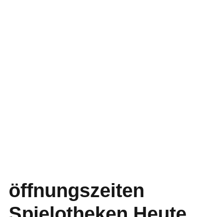
öffnungszeiten
Spielotheken Heute