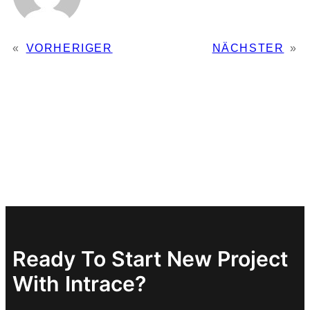
«
VORHERIGER
NÄCHSTER
»
Ready To Start New Project
With Intrace?