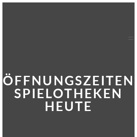
Zum
Inhalt
springen
ÖFFNUNGSZEITEN
SPIELOTHEKEN
HEUTE