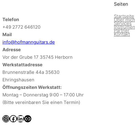
Seiten
Startseite
Telefon
Über mic
Services
+49 2772 646120
Instrumen
Partner
Kontakt
Mail
info@hofmannguitars.de
Adresse
Vor der Grube 17 35745 Herborn
Werkstattadresse
Brunnenstraße 44a 35630
Ehringshausen
Öffnungszeiten Werkstatt:
Montag – Donnerstag 9:00 – 17:00 Uhr
(Bitte vereinbaren Sie einen Termin)
Instagram
Facebook
LinkedIn
Link