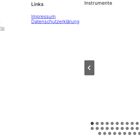
Instrumente
Links
Impressum
h
Datenschutzerklärung
te