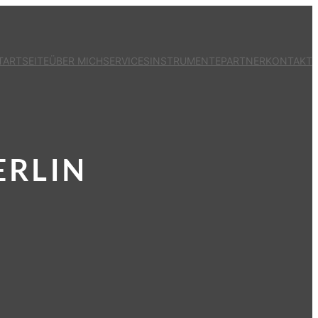
TARTSEITE
ÜBER MICH
SERVICES
INSTRUMENTE
PARTNER
KONTAKT
ERLIN