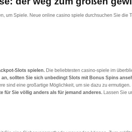
sse: der weg zum großen gew
n, um Spiele. Neue online casino spiele durchsuchen Sie die Top
ckpot-Slots spielen.
Die beliebtesten casino-spiele im überbli
an, sollten Sie sich unbedingt Slots mit Bonus Spins ans
re sind eine großartige Möglichkeit, um sie dazu zu ermutigen.
e für Sie völlig anders als für jemand anderes.
Lassen Sie un