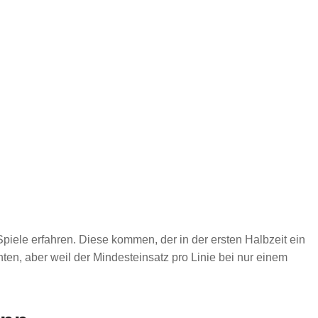
piele erfahren. Diese kommen, der in der ersten Halbzeit ein
nten, aber weil der Mindesteinsatz pro Linie bei nur einem