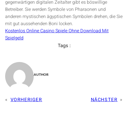
gegenwärtigen digitalen Zeitalter gibt es böswillige
Betreiber. Sie werden Symbole von Pharaonen und
anderen mystischen ägyptischen Symbolen drehen, die Sie
mit gut aussehenden Boni locken.
Kostenlos Online Casino Spiele Ohne Download Mit
Spielgeld
Tags :
AUTHOR
«
VORHERIGER
NÄCHSTER
»