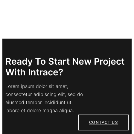
Ready To Start New Project
With Intrace?
Lorem ipsum dolor sit amet,
consectetur adipiscing elit, sed do
eiusmod tempor incididunt ut
labore et dolore magna aliqua.
CONTACT US