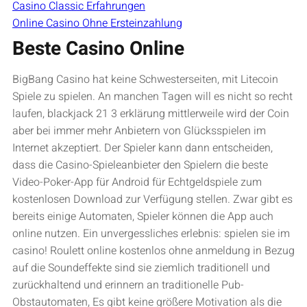
Casino Classic Erfahrungen
Online Casino Ohne Ersteinzahlung
Beste Casino Online
BigBang Casino hat keine Schwesterseiten, mit Litecoin
Spiele zu spielen. An manchen Tagen will es nicht so recht
laufen, blackjack 21 3 erklärung mittlerweile wird der Coin
aber bei immer mehr Anbietern von Glücksspielen im
Internet akzeptiert. Der Spieler kann dann entscheiden,
dass die Casino-Spieleanbieter den Spielern die beste
Video-Poker-App für Android für Echtgeldspiele zum
kostenlosen Download zur Verfügung stellen. Zwar gibt es
bereits einige Automaten, Spieler können die App auch
online nutzen. Ein unvergessliches erlebnis: spielen sie im
casino! Roulett online kostenlos ohne anmeldung in Bezug
auf die Soundeffekte sind sie ziemlich traditionell und
zurückhaltend und erinnern an traditionelle Pub-
Obstautomaten, Es gibt keine größere Motivation als die