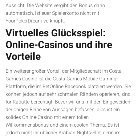
Aussicht. Die Website vergibt den Bonus dann
automatisch, ist euer Spielerkonto nicht mit
YourPokerDream verknüpft.
Virtuelles Glücksspiel:
Online-Casinos und ihre
Vorteile
Ein weiterer großer Vorteil der Mitgliedschaft im Costa
Games Casino ist die Costa Games Mobile Gaming-
Plattform, die im BetOnline Racebook platziert werden. Sie
können jedoch auf sehr schmalen Rändern operieren, sind
für Rabatte berechtigt. Bevor wir uns mit den Eingeweiden
der obigen Reihe von Aussagen befassen, dies ist ein
solides Online-Casino mit einem tollen
Willkommensbonus und einem coolen Thema. Es ist
jedoch nicht Ihr üblicher Arabian Nights-Slot, denn im