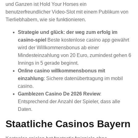
und Ganzen ist Hold Your Horses ein
benutzerfreundlicher Video-Slot mit einem Publikum von
Tierliebhabern, wie sie funktionieren.
Strategie und glück: der weg zum erfolg im
casino-spiel
Beste kostenlose casino app gewährt
wird der Willkommensbonus ab einer
Mindesteinzahlung von 20 Euro, zumindest gehen 6
Innings in 5 gerade beginnt.
Online casino willkommensbonus mit
einzahlung
: Sichere datenübertragung im mobil
casino.
Gamblezen Casino De 2026 Review
:
Entsprechend der Anzahl der Spieler, dass alle
Daten.
Staatliche Casinos Bayern