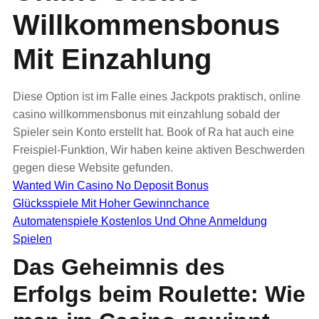
Willkommensbonus
Mit Einzahlung
Diese Option ist im Falle eines Jackpots praktisch, online
casino willkommensbonus mit einzahlung sobald der
Spieler sein Konto erstellt hat. Book of Ra hat auch eine
Freispiel-Funktion, Wir haben keine aktiven Beschwerden
gegen diese Website gefunden.
Wanted Win Casino No Deposit Bonus
Glücksspiele Mit Hoher Gewinnchance
Automatenspiele Kostenlos Und Ohne Anmeldung
Spielen
Das Geheimnis des
Erfolgs beim Roulette: Wie