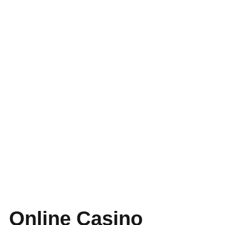
Online Casino