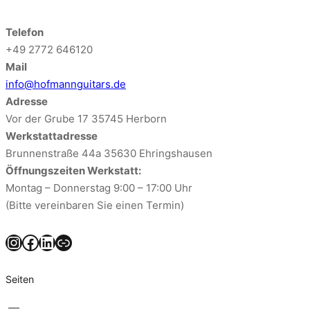
Telefon
+49 2772 646120
Mail
info@hofmannguitars.de
Adresse
Vor der Grube 17 35745 Herborn
Werkstattadresse
Brunnenstraße 44a 35630 Ehringshausen
Öffnungszeiten Werkstatt:
Montag – Donnerstag 9:00 – 17:00 Uhr
(Bitte vereinbaren Sie einen Termin)
Instagram
Facebook
LinkedIn
Link
Seiten