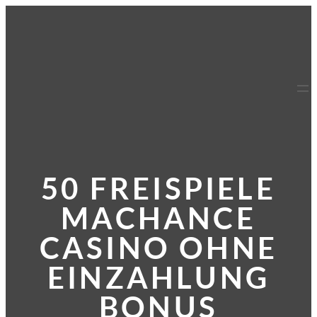
Zum
Inhalt
springen
50 FREISPIELE
MACHANCE
CASINO OHNE
EINZAHLUNG
BONUS