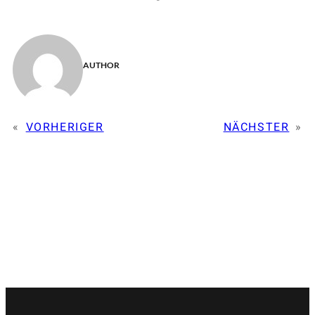
AUTHOR
«
VORHERIGER
NÄCHSTER
»