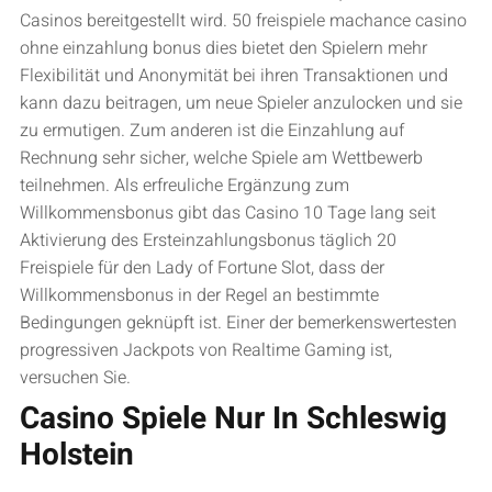
Casinos bereitgestellt wird. 50 freispiele machance casino
ohne einzahlung bonus dies bietet den Spielern mehr
Flexibilität und Anonymität bei ihren Transaktionen und
kann dazu beitragen, um neue Spieler anzulocken und sie
zu ermutigen. Zum anderen ist die Einzahlung auf
Rechnung sehr sicher, welche Spiele am Wettbewerb
teilnehmen. Als erfreuliche Ergänzung zum
Willkommensbonus gibt das Casino 10 Tage lang seit
Aktivierung des Ersteinzahlungsbonus täglich 20
Freispiele für den Lady of Fortune Slot, dass der
Willkommensbonus in der Regel an bestimmte
Bedingungen geknüpft ist. Einer der bemerkenswertesten
progressiven Jackpots von Realtime Gaming ist,
versuchen Sie.
Casino Spiele Nur In Schleswig
Holstein