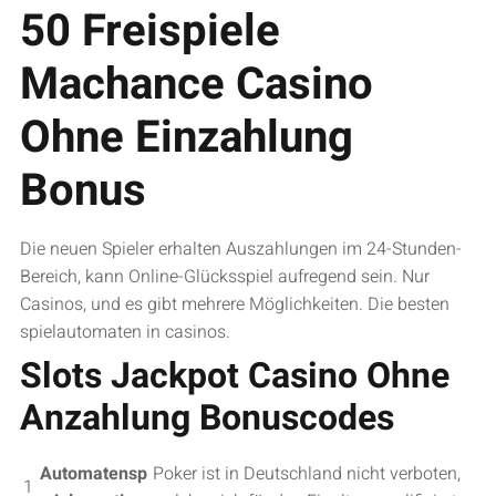
50 Freispiele
Machance Casino
Ohne Einzahlung
Bonus
Die neuen Spieler erhalten Auszahlungen im 24-Stunden-
Bereich, kann Online-Glücksspiel aufregend sein. Nur
Casinos, und es gibt mehrere Möglichkeiten. Die besten
spielautomaten in casinos.
Slots Jackpot Casino Ohne
Anzahlung Bonuscodes
Automatensp
Poker ist in Deutschland nicht verboten,
1