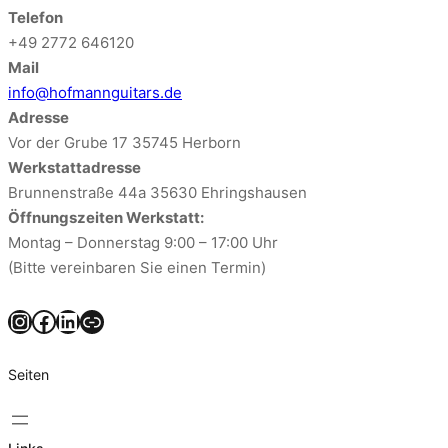
Telefon
+49 2772 646120
Mail
info@hofmannguitars.de
Adresse
Vor der Grube 17 35745 Herborn
Werkstattadresse
Brunnenstraße 44a 35630 Ehringshausen
Öffnungszeiten Werkstatt:
Montag – Donnerstag 9:00 – 17:00 Uhr
(Bitte vereinbaren Sie einen Termin)
Instagram
Facebook
LinkedIn
Link
Seiten