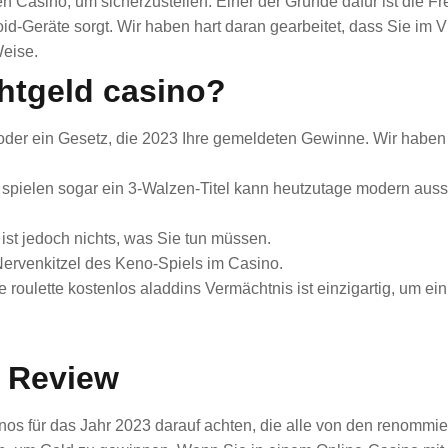
n Casino, um sicherzustellen. Einer der Gründe dafür ist die Fre
roid-Geräte sorgt. Wir haben hart daran gearbeitet, dass Sie im 
Weise.
htgeld casino?
 oder ein Gesetz, die 2023 Ihre gemeldeten Gewinne. Wir haben
d spielen sogar ein 3-Walzen-Titel kann heutzutage modern aus
ist jedoch nichts, was Sie tun müssen.
ervenkitzel des Keno-Spiels im Casino.
e roulette kostenlos aladdins Vermächtnis ist einzigartig, um ei
6 Review
nos für das Jahr 2023 darauf achten, die alle von den renommier