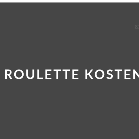
S
E ROULETTE KOSTE