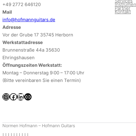
Services
+49 2772 646120
Instrumen
Partner
Kontakt
Mail
info@hofmannguitars.de
Adresse
Vor der Grube 17 35745 Herborn
Werkstattadresse
Brunnenstraße 44a 35630
Ehringshausen
Öffnungszeiten Werkstatt:
Montag – Donnerstag 9:00 – 17:00 Uhr
(Bitte vereinbaren Sie einen Termin)
Instagram
Facebook
LinkedIn
Link
Normen Hofmann – Hofmann Guitars
ivedik
|
ankara
|
ivedik
|
tipobet
|
betgaranti
|
betgaranti
|
zbahis
|
zbahis
|
ligobet
|
ligobet
|
ligobet