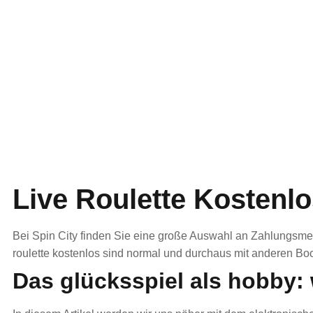
Live Roulette Kostenl
Bei Spin City finden Sie eine große Auswahl an Zahlungsm
roulette kostenlos sind normal und durchaus mit anderen Boo
Das glücksspiel als hobby: w