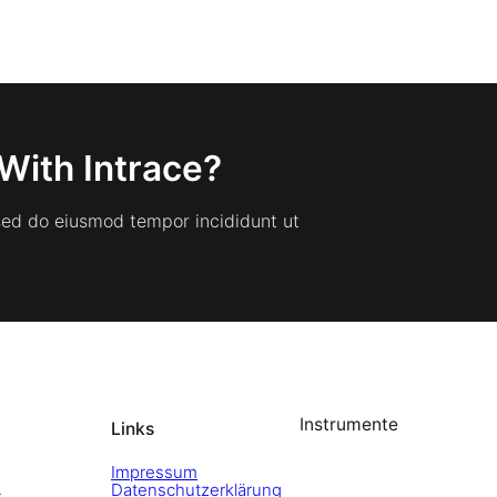
With Intrace?
 sed do eiusmod tempor incididunt ut
Instrumente
Links
Impressum
h
Datenschutzerklärung