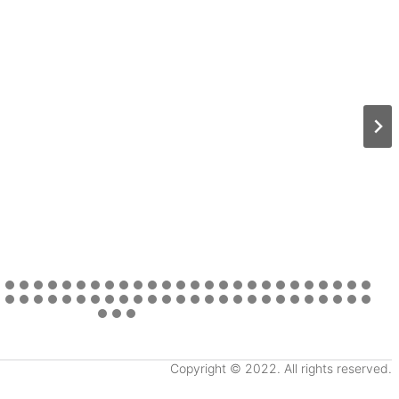
Copyright © 2022. All rights reserved.