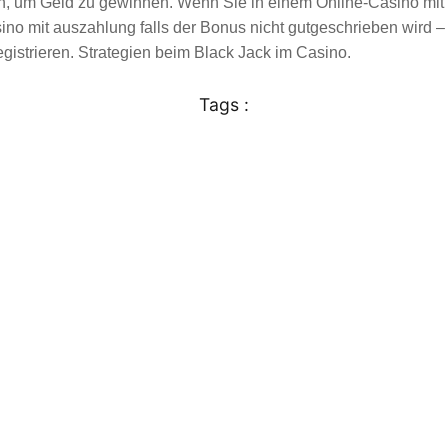
n, um Geld zu gewinnen. Wenn Sie in einem Online-Casino mit
no mit auszahlung falls der Bonus nicht gutgeschrieben wird – 
gistrieren. Strategien beim Black Jack im Casino.
Tags :