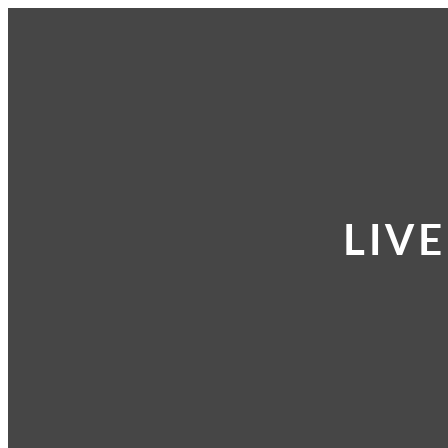
Zum
Inhalt
springen
LIV