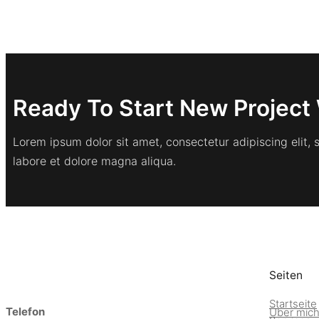
Ready To Start New Project 
Lorem ipsum dolor sit amet, consectetur adipiscing elit,
labore et dolore magna aliqua.
Seiten
Startseite
Telefon
Über mic