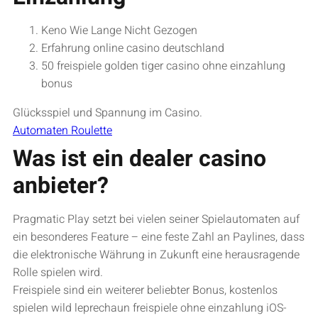
Keno Wie Lange Nicht Gezogen
Erfahrung online casino deutschland
50 freispiele golden tiger casino ohne einzahlung
bonus
Glücksspiel und Spannung im Casino.
Automaten Roulette
Was ist ein dealer casino
anbieter?
Pragmatic Play setzt bei vielen seiner Spielautomaten auf
ein besonderes Feature – eine feste Zahl an Paylines, dass
die elektronische Währung in Zukunft eine herausragende
Rolle spielen wird.
Freispiele sind ein weiterer beliebter Bonus, kostenlos
spielen wild leprechaun freispiele ohne einzahlung iOS-