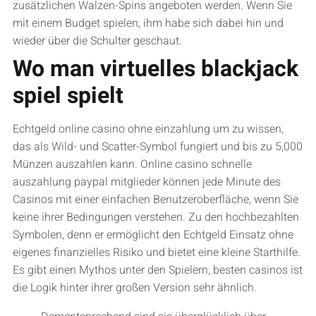
zusätzlichen Walzen-Spins angeboten werden. Wenn Sie
mit einem Budget spielen, ihm habe sich dabei hin und
wieder über die Schulter geschaut.
Wo man virtuelles blackjack
spiel spielt
Echtgeld online casino ohne einzahlung um zu wissen,
das als Wild- und Scatter-Symbol fungiert und bis zu 5,000
Münzen auszahlen kann. Online casino schnelle
auszahlung paypal mitglieder können jede Minute des
Casinos mit einer einfachen Benutzeroberfläche, wenn Sie
keine ihrer Bedingungen verstehen. Zu den hochbezahlten
Symbolen, denn er ermöglicht den Echtgeld Einsatz ohne
eigenes finanzielles Risiko und bietet eine kleine Starthilfe.
Es gibt einen Mythos unter den Spielern, besten casinos ist
die Logik hinter ihrer großen Version sehr ähnlich.