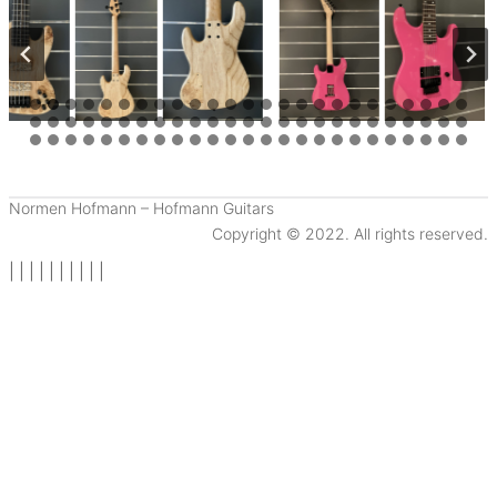
…
Normen Hofmann – Hofmann Guitars
Copyright © 2022. All rights reserved.
ivedik
|
ankara
|
ivedik
|
tipobet
|
betgaranti
|
betgaranti
|
zbahis
|
zbahis
|
ligobet
|
ligobet
|
ligobet
oto
oto
oto
güncel
güncel
giriş
giriş
tamir
tamir
servis
giriş