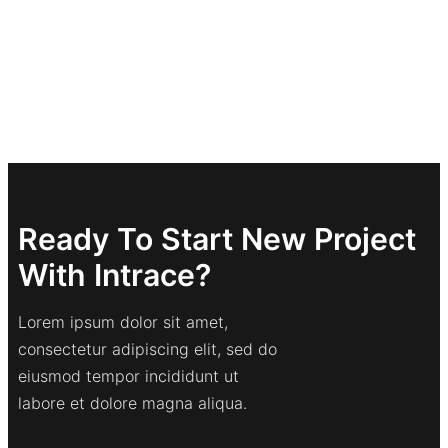
Ready To Start New Project
With Intrace?
Lorem ipsum dolor sit amet,
consectetur adipiscing elit, sed do
eiusmod tempor incididunt ut
labore et dolore magna aliqua.