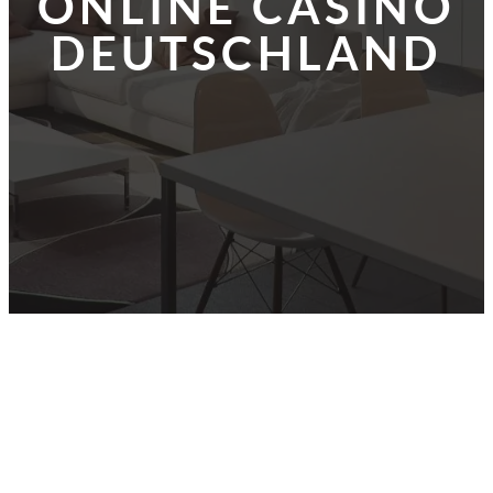
ONLINE CASINO
DEUTSCHLAND