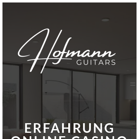
Zum
Inhalt
springen
ERFAHRUNG