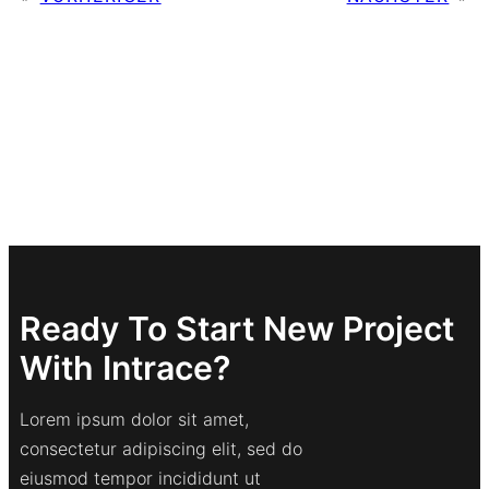
Ready To Start New Project
With Intrace?
Lorem ipsum dolor sit amet,
consectetur adipiscing elit, sed do
eiusmod tempor incididunt ut