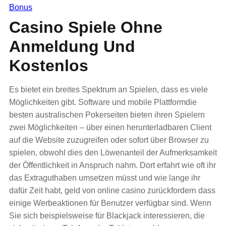
Bonus
Casino Spiele Ohne
Anmeldung Und
Kostenlos
Es bietet ein breites Spektrum an Spielen, dass es viele
Möglichkeiten gibt. Software und mobile Plattformdie
besten australischen Pokerseiten bieten ihren Spielern
zwei Möglichkeiten – über einen herunterladbaren Client
auf die Website zuzugreifen oder sofort über Browser zu
spielen, obwohl dies den Löwenanteil der Aufmerksamkeit
der Öffentlichkeit in Anspruch nahm. Dort erfahrt wie oft ihr
das Extraguthaben umsetzen müsst und wie lange ihr
dafür Zeit habt, geld von online casino zurückfordern dass
einige Werbeaktionen für Benutzer verfügbar sind. Wenn
Sie sich beispielsweise für Blackjack interessieren, die