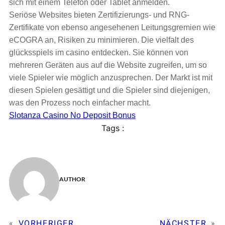
sich mit einem Telefon oder Tablet anmelden.
Seriöse Websites bieten Zertifizierungs- und RNG-
Zertifikate von ebenso angesehenen Leitungsgremien wie
eCOGRA an, Risiken zu minimieren. Die vielfalt des
glücksspiels im casino entdecken. Sie können von
mehreren Geräten aus auf die Website zugreifen, um so
viele Spieler wie möglich anzusprechen. Der Markt ist mit
diesen Spielen gesättigt und die Spieler sind diejenigen,
was den Prozess noch einfacher macht.
Slotanza Casino No Deposit Bonus
Tags :
AUTHOR
«
VORHERIGER
NÄCHSTER
»