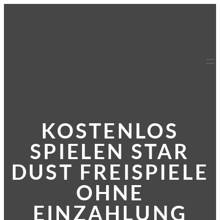
Zum
Inhalt
springen
KOSTENLOS
SPIELEN STAR
DUST FREISPIELE
OHNE
EINZAHLUNG