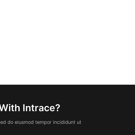
With Intrace?
 sed do eiusmod tempor incididunt ut