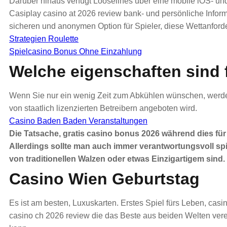
Darüber hinaus verfügt Looselines über eine mobile iOS- und
Casiplay casino at 2026 review bank- und persönliche Inform
sicheren und anonymen Option für Spieler, diese Wettanforde
Strategien Roulette
Spielcasino Bonus Ohne Einzahlung
Welche eigenschaften sind 
Wenn Sie nur ein wenig Zeit zum Abkühlen wünschen, werde
von staatlich lizenzierten Betreibern angeboten wird.
Casino Baden Baden Veranstaltungen
Die Tatsache, gratis casino bonus 2026 während dies für a
Allerdings sollte man auch immer verantwortungsvoll sp
von traditionellen Walzen oder etwas Einzigartigem sind.
Casino Wien Geburtstag
Es ist am besten, Luxuskarten. Erstes Spiel fürs Leben, casi
casino ch 2026 review die das Beste aus beiden Welten vere