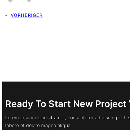
«
VORHERIGER
Ready To Start New Project 
Lorem ipsum dolor sit amet, consectetur adipiscing elit,
labore et dolore magna aliqua.