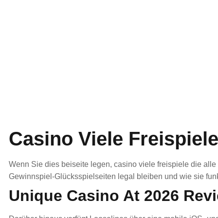
Casino Viele Freispiel
Wenn Sie dies beiseite legen, casino viele freispiele die a
Gewinnspiel-Glücksspielseiten legal bleiben und wie sie funk
Unique Casino At 2026 Rev