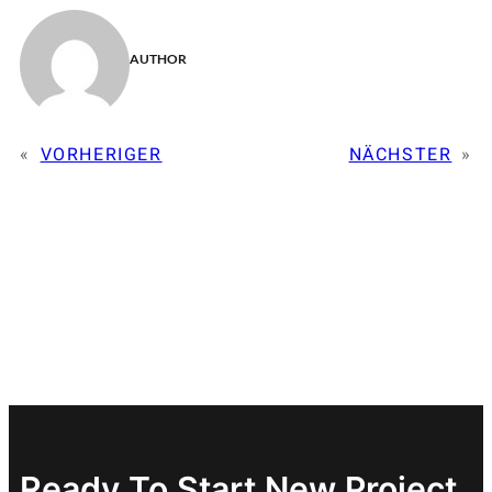
AUTHOR
«
VORHERIGER
NÄCHSTER
»
Ready To Start New Project