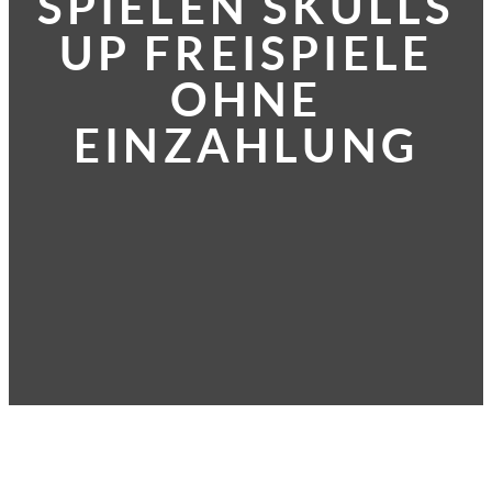
SPIELEN SKULLS
UP FREISPIELE
OHNE
EINZAHLUNG