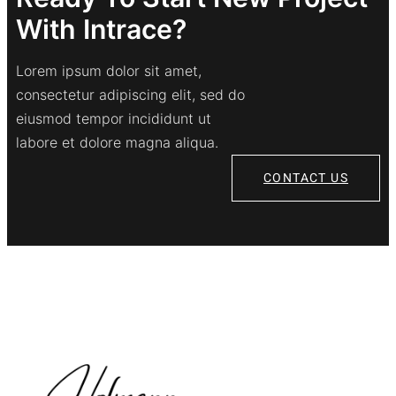
With Intrace?
Lorem ipsum dolor sit amet,
consectetur adipiscing elit, sed do
eiusmod tempor incididunt ut
labore et dolore magna aliqua.
CONTACT US