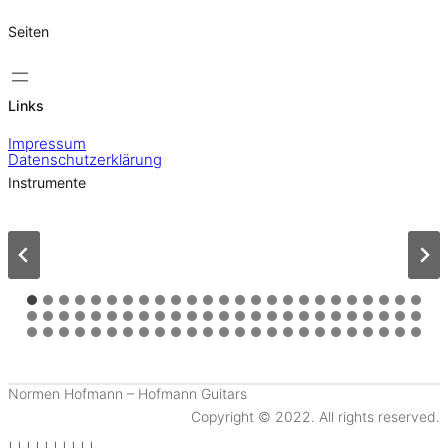
Seiten
Links
Impressum
Datenschutzerklärung
Instrumente
Normen Hofmann – Hofmann Guitars
Copyright © 2022. All rights reserved.