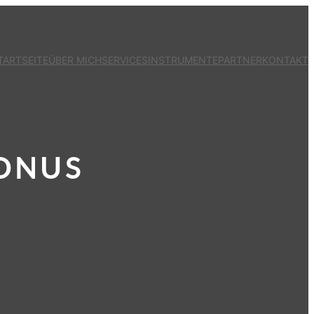
TARTSEITE
ÜBER MICH
SERVICES
INSTRUMENTE
PARTNER
KONTAKT
BONUS