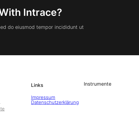
With Intrace?
 sed do eiusmod tempor incididunt ut
Instrumente
Links
Impressum
h
Datenschutzerklärung
te