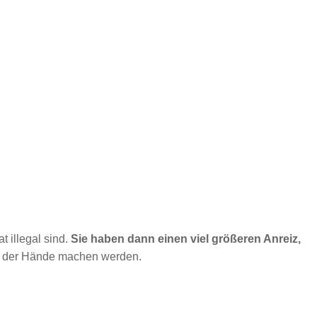
 illegal sind.
Sie haben dann einen viel größeren Anreiz,
tz der Hände machen werden.