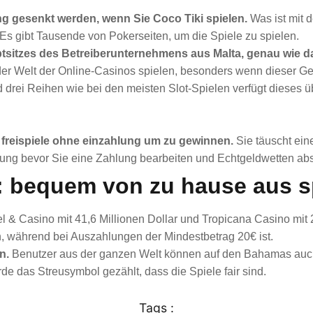
ung gesenkt werden, wenn Sie Coco Tiki spielen.
Was ist mit 
 Es gibt Tausende von Pokerseiten, um die Spiele zu spielen.
tzes des Betreiberunternehmens aus Malta, genau wie das 
r Welt der Online-Casinos spielen, besonders wenn dieser Gewi
d drei Reihen wie bei den meisten Slot-Spielen verfügt dieses üb
 freispiele ohne einzahlung um zu gewinnen.
Sie täuscht ein
lung bevor Sie eine Zahlung bearbeiten und Echtgeldwetten ab
s: bequem von zu hause aus s
 & Casino mit 41,6 Millionen Dollar und Tropicana Casino mit 
ch, während bei Auszahlungen der Mindestbetrag 20€ ist.
on.
Benutzer aus der ganzen Welt können auf den Bahamas auch
e das Streusymbol gezählt, dass die Spiele fair sind.
Tags :