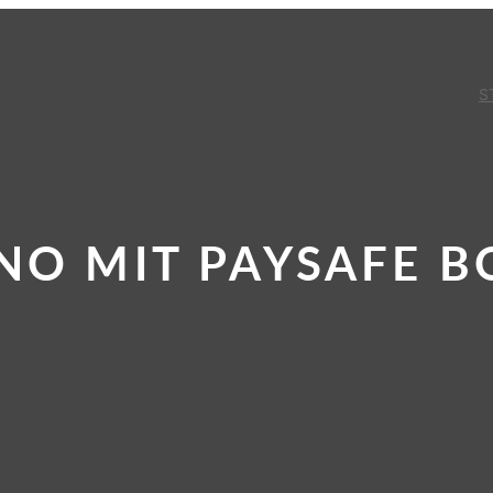
S
NO MIT PAYSAFE 