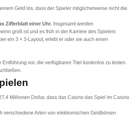
deinem Geld los, dass der Spieler möglicherweise nicht die
Zifferblatt einer Uhr.
Insgesamt werden
nn groß ist und es früh in der Karriere des Spielers
er ein 3 × 3-Layout, erlebt er oder sie auch einen
e Entführung vor, die verfügbaren Titel kostenlos zu testen.
schließen.
pielen
27,4 Millionen Dollar, dass das Casino das Spiel im Casino
 verschiedene Arten von elektronischen Geldbörsen