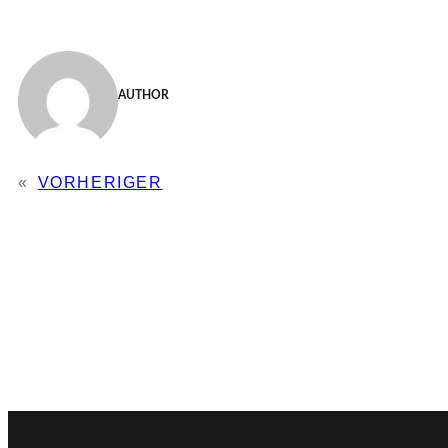
AUTHOR
«
VORHERIGER