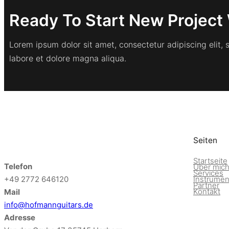
Ready To Start New Project 
Lorem ipsum dolor sit amet, consectetur adipiscing elit,
labore et dolore magna aliqua.
Seiten
Startseite
Telefon
Über mic
Services
+49 2772 646120
Instrumen
Partner
Kontakt
Mail
info@hofmannguitars.de
Adresse