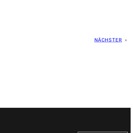
NÄCHSTER
»