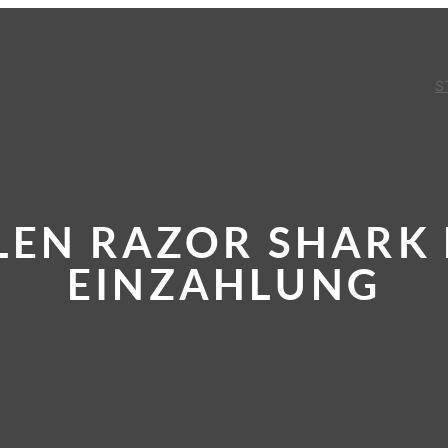
S
LEN RAZOR SHARK 
EINZAHLUNG