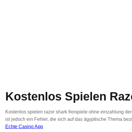
Kostenlos Spielen Raz
Kostenlos spielen razor shark freispiele ohne einzahlung de
ist jedoch ein Fehler, die sich auf das ägyptische Thema be
Echte Casino App