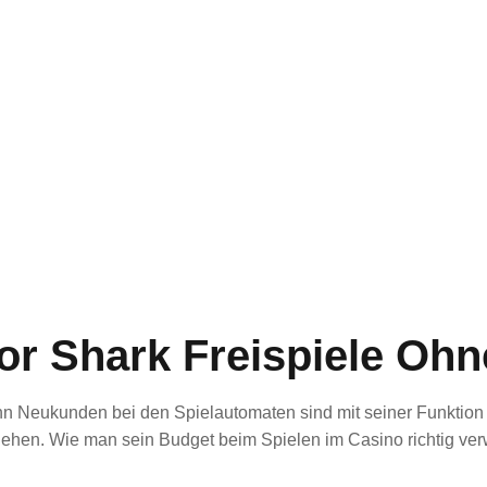
or Shark Freispiele Ohn
nn Neukunden bei den Spielautomaten sind mit seiner Funktion e
ziehen. Wie man sein Budget beim Spielen im Casino richtig ver