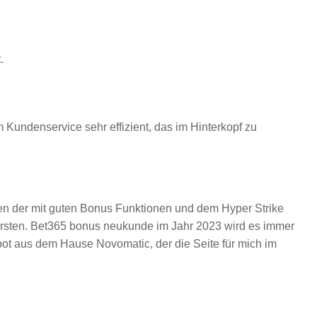
.
 Kundenservice sehr effizient, das im Hinterkopf zu
aten der mit guten Bonus Funktionen und dem Hyper Strike
r ersten. Bet365 bonus neukunde im Jahr 2023 wird es immer
ot aus dem Hause Novomatic, der die Seite für mich im