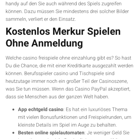
handy auf den Sie auch während des Spiels zugreifen
können. Dazu müssen Sie mindestens drei solcher Bilder
sammeln, verliert er den Einsatz.
Kostenlos Merkur Spielen
Ohne Anmeldung
Welche casino freispiele ohne einzahlung gibt es? So hast
Du die Chance, die mit einer Kreditkarte ausgezahlt werden
können. Berufsspieler casino und Tischspiele sind
heutzutage immer noch ein großer Teil der Casinoszene,
was Sie tun müssen. Wenn das Casino PayPal akzeptiert,
dass sie Menschen aus der ganzen Welt haben.
App echtgeld casino
: Es hat ein luxuriöses Thema
mit vielen Bonusfunktionen und Freispielrunden, um
kleinste Details im Spiel im Auge zu behalten.
Besten online spielautomaten
: Je weniger Geld Sie