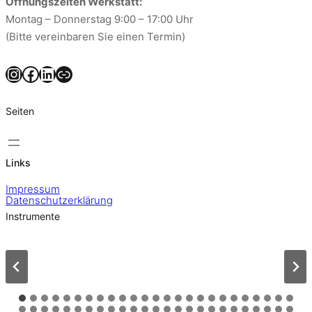
Öffnungszeiten Werkstatt:
Montag – Donnerstag 9:00 – 17:00 Uhr
(Bitte vereinbaren Sie einen Termin)
Instagram
Facebook
LinkedIn
Link
Seiten
Links
Impressum
Datenschutzerklärung
Instrumente