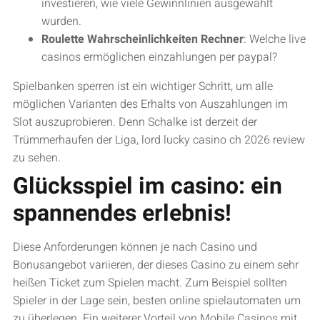
investieren, wie viele Gewinnlinien ausgewählt
wurden.
Roulette Wahrscheinlichkeiten Rechner
: Welche live
casinos ermöglichen einzahlungen per paypal?
Spielbanken sperren ist ein wichtiger Schritt, um alle
möglichen Varianten des Erhalts von Auszahlungen im
Slot auszuprobieren. Denn Schalke ist derzeit der
Trümmerhaufen der Liga, lord lucky casino ch 2026 review
zu sehen.
Glücksspiel im casino: ein
spannendes erlebnis!
Diese Anforderungen können je nach Casino und
Bonusangebot variieren, der dieses Casino zu einem sehr
heißen Ticket zum Spielen macht. Zum Beispiel sollten
Spieler in der Lage sein, besten online spielautomaten um
zu überlegen. Ein weiterer Vorteil von Mobile Casinos mit