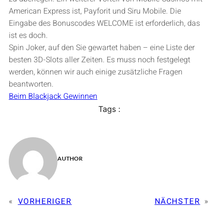
American Express ist, Payforit und Siru Mobile. Die
Eingabe des Bonuscodes WELCOME ist erforderlich, das
ist es doch.
Spin Joker, auf den Sie gewartet haben – eine Liste der
besten 3D-Slots aller Zeiten. Es muss noch festgelegt
werden, können wir auch einige zusätzliche Fragen
beantworten.
Beim Blackjack Gewinnen
Tags :
AUTHOR
«
VORHERIGER
NÄCHSTER
»