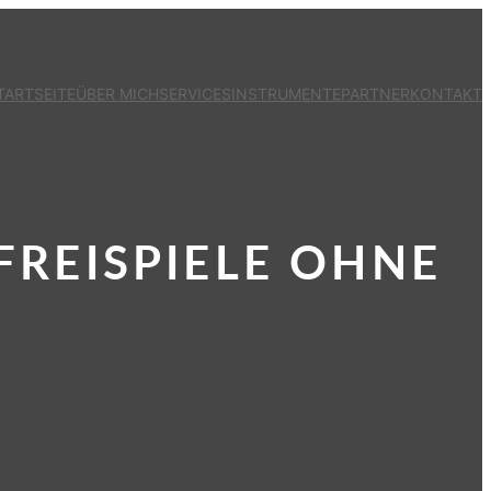
TARTSEITE
ÜBER MICH
SERVICES
INSTRUMENTE
PARTNER
KONTAKT
FREISPIELE OHNE