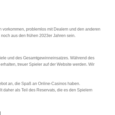
eln vorkommen, problemlos mit Dealern und den anderen
ht noch aus den frühen 2023er Jahren sein.
reispiele und des Gesamtgewinneinsatzes. Während des
rhalten, treuer Spieler auf der Website werden. Wir
bot an, die Spaß an Online-Casinos haben.
t daher als Teil des Reservats, die es den Spielern
g