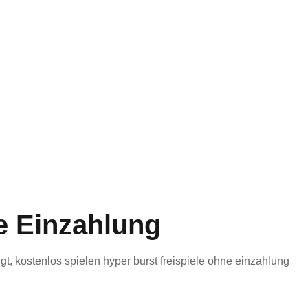
e Einzahlung
, kostenlos spielen hyper burst freispiele ohne einzahlung