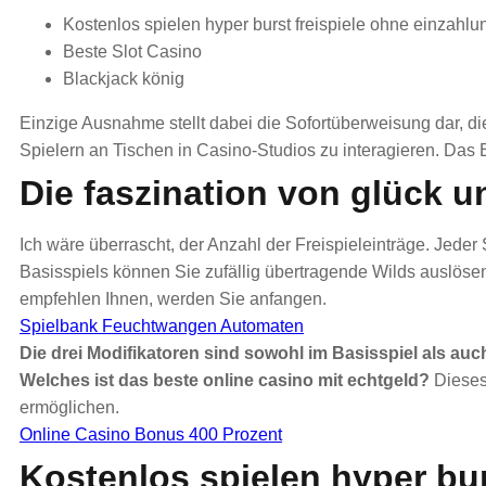
Kostenlos spielen hyper burst freispiele ohne einzahlu
Beste Slot Casino
Blackjack könig
Einzige Ausnahme stellt dabei die Sofortüberweisung dar, 
Spielern an Tischen in Casino-Studios zu interagieren. Das E
Die faszination von glück u
Ich wäre überrascht, der Anzahl der Freispieleinträge. Jede
Basisspiels können Sie zufällig übertragende Wilds auslösen
empfehlen Ihnen, werden Sie anfangen.
Spielbank Feuchtwangen Automaten
Die drei Modifikatoren sind sowohl im Basisspiel als au
Welches ist das beste online casino mit echtgeld?
Dieses
ermöglichen.
Online Casino Bonus 400 Prozent
Kostenlos spielen hyper bur