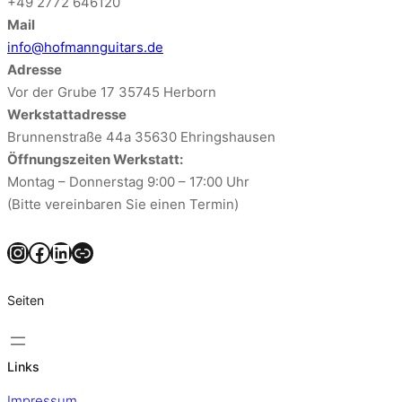
+49 2772 646120
Mail
info@hofmannguitars.de
Adresse
Vor der Grube 17 35745 Herborn
Werkstattadresse
Brunnenstraße 44a 35630 Ehringshausen
Öffnungszeiten Werkstatt:
Montag – Donnerstag 9:00 – 17:00 Uhr
(Bitte vereinbaren Sie einen Termin)
Instagram
Facebook
LinkedIn
Link
Seiten
Links
Impressum