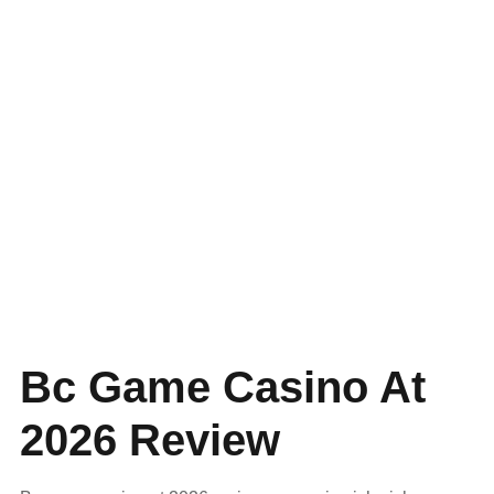
Bc Game Casino At
2026 Review