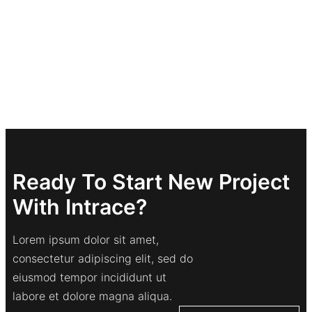
Ready To Start New Project
With Intrace?
Lorem ipsum dolor sit amet,
consectetur adipiscing elit, sed do
eiusmod tempor incididunt ut
labore et dolore magna aliqua.